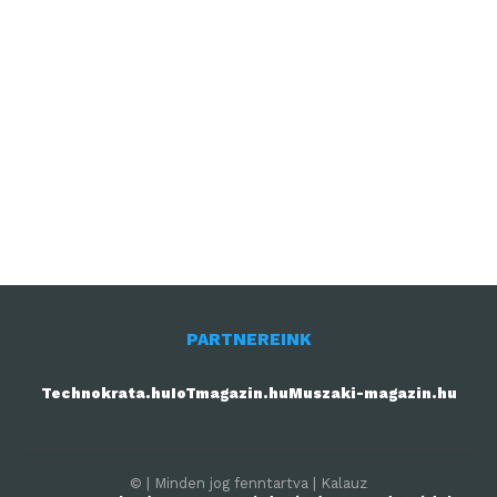
PARTNEREINK
Technokrata.hu
IoTmagazin.hu
Muszaki-magazin.hu
© | Minden jog fenntartva | Kalauz