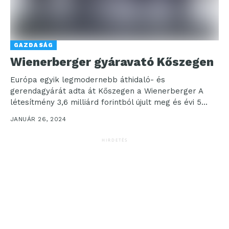
GAZDASÁG
Wienerberger gyáravató Kőszegen
Európa egyik legmodernebb áthidaló- és
gerendagyárát adta át Kőszegen a Wienerberger A
létesítmény 3,6 milliárd forintból újult meg és évi 5
millió folyómétert...
JANUÁR 26, 2024
HIRDETÉS