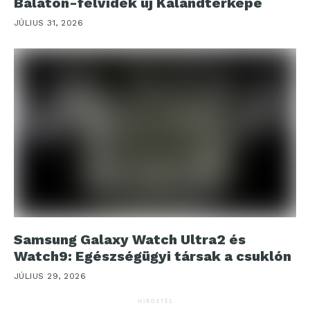
Balaton-felvidék új Kalandtérképe
JÚLIUS 31, 2026
Samsung Galaxy Watch Ultra2 és
Watch9: Egészségügyi társak a csuklón
JÚLIUS 29, 2026
HIRDETÉS