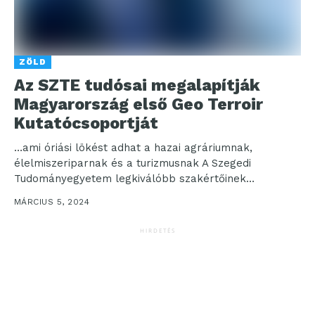
ZÖLD
Az SZTE tudósai megalapítják
Magyarország első Geo Terroir
Kutatócsoportját
…ami óriási lökést adhat a hazai agráriumnak,
élelmiszeriparnak és a turizmusnak A Szegedi
Tudományegyetem legkiválóbb szakértőinek
részvételével megalakul Magyarország első olyan
MÁRCIUS 5, 2024
kutatócsoportja, amely...
HIRDETÉS