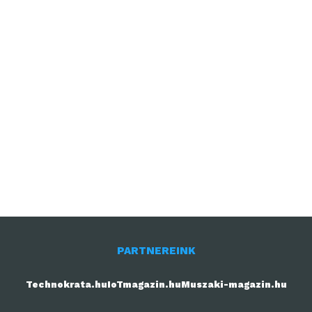
PARTNEREINK
Technokrata.hu
IoTmagazin.hu
Muszaki-magazin.hu