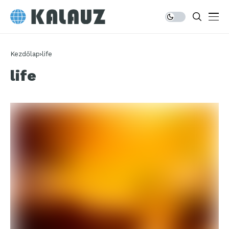
Kezdőlap
life
life