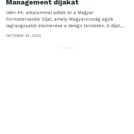
Management díjakat
Idén 44. alkalommal adták át a Magyar
Formatervezési Díjat, amely Magyarország egyik
legrangosabb elismerése a design területén. A díjat,
amelyre innovatív alkotásaikkal tervezők,...
OKTÓBER 23, 2023
HIRDETÉS