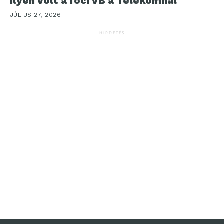
Ilyen volt a foci VB a Telekomnál
JÚLIUS 27, 2026
HIRDETÉS