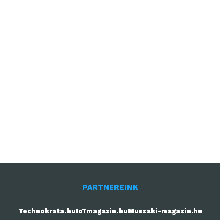
PARTNEREINK
Technokrata.hu
IoTmagazin.hu
Muszaki-magazin.hu