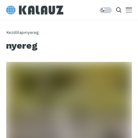
Kezdőlap
nyereg
nyereg