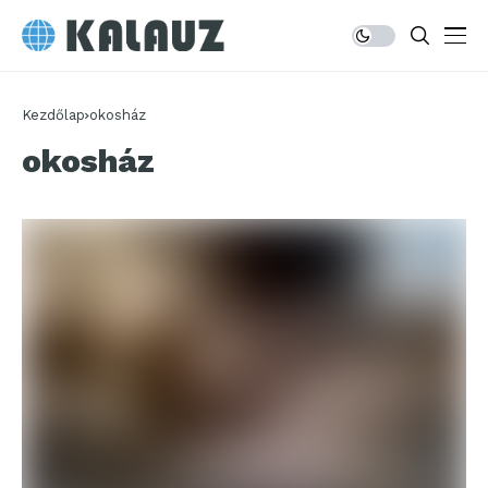
Kezdőlap
okosház
okosház