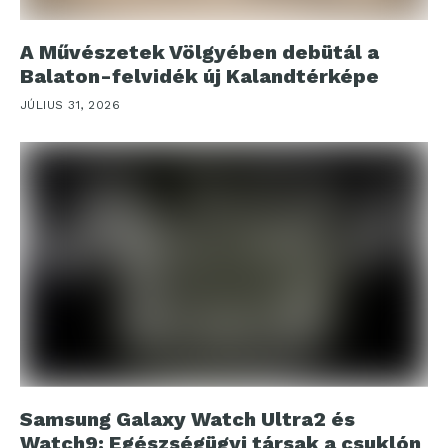
A Művészetek Völgyében debütál a
Balaton-felvidék új Kalandtérképe
JÚLIUS 31, 2026
Samsung Galaxy Watch Ultra2 és
Watch9: Egészségügyi társak a csuklón