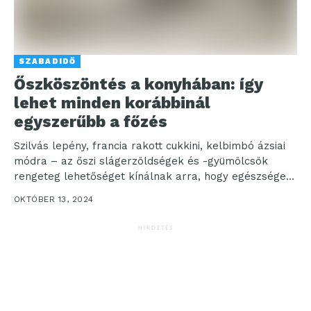
SZABADIDŐ
Őszköszöntés a konyhában: így
lehet minden korábbinál
egyszerűbb a főzés
Szilvás lepény, francia rakott cukkini, kelbimbó ázsiai
módra – az őszi slágerzöldségek és -gyümölcsök
rengeteg lehetőséget kínálnak arra, hogy egészséges
és finom ételeket...
OKTÓBER 13, 2024
HIRDETÉS