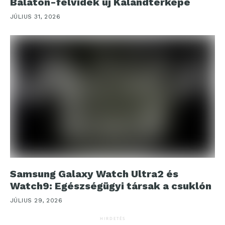
Balaton-felvidék új Kalandtérképe
JÚLIUS 31, 2026
Samsung Galaxy Watch Ultra2 és
Watch9: Egészségügyi társak a csuklón
JÚLIUS 29, 2026
HIRDETÉS