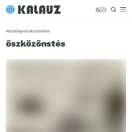
Kezdőlap
őszközönstés
őszközönstés