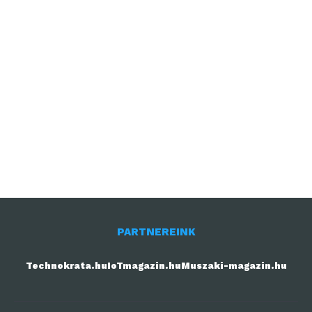
PARTNEREINK
Technokrata.hu
IoTmagazin.hu
Muszaki-magazin.hu