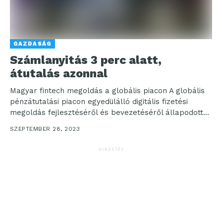
GAZDASÁG
Számlanyitás 3 perc alatt,
átutalás azonnal
Magyar fintech megoldás a globális piacon A globális
pénzátutalási piacon egyedülálló digitális fizetési
megoldás fejlesztéséről és bevezetéséről állapodott
meg a Peak Hungary, a...
SZEPTEMBER 28, 2023
HIRDETÉS