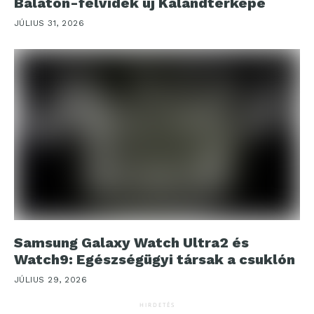
Balaton-felvidék új Kalandtérképe
JÚLIUS 31, 2026
Samsung Galaxy Watch Ultra2 és
Watch9: Egészségügyi társak a csuklón
JÚLIUS 29, 2026
HIRDETÉS