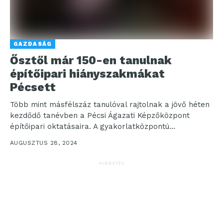
GAZDASÁG
Ősztől már 150-en tanulnak
építőipari hiányszakmákat
Pécsett
Több mint másfélszáz tanulóval rajtolnak a jövő héten
kezdődő tanévben a Pécsi Ágazati Képzőközpont
építőipari oktatásaira. A gyakorlatközpontú
felnőttképzési kezdeményezés válasz az elmúlt...
AUGUSZTUS 28, 2024
HIRDETÉS