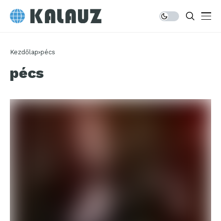
Kezdőlap
pécs
pécs