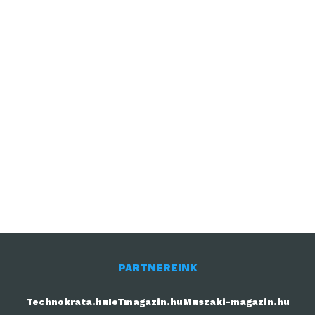
PARTNEREINK
Technokrata.hu
IoTmagazin.hu
Muszaki-magazin.hu