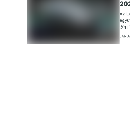
20
Az L
együ
gépj
JANUÁ