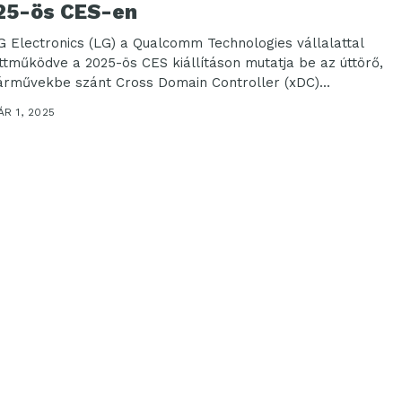
25-ös CES-en
G Electronics (LG) a Qualcomm Technologies vállalattal
ttműködve a 2025-ös CES kiállításon mutatja be az úttörő,
árművekbe szánt Cross Domain Controller (xDC)...
R 1, 2025