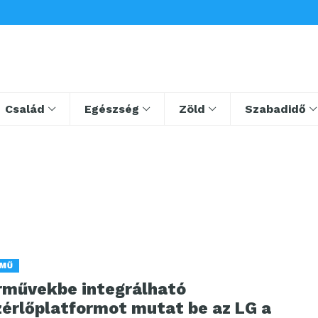
Család
Egészség
Zöld
Szabadidő
RMŰ
rművekbe integrálható
zérlőplatformot mutat be az LG a