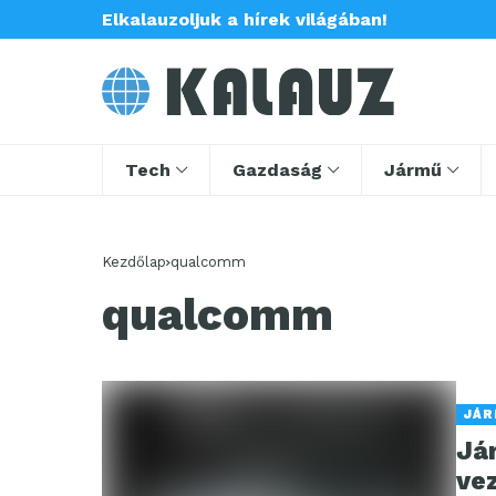
Elkalauzoljuk a hírek világában!
Tech
Gazdaság
Jármű
Kezdőlap
qualcomm
qualcomm
JÁ
Já
ve