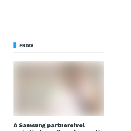
FRISS
A Samsung partnereivel