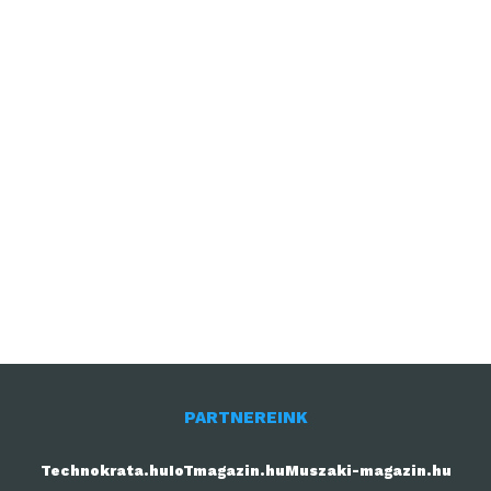
PARTNEREINK
Technokrata.hu
IoTmagazin.hu
Muszaki-magazin.hu