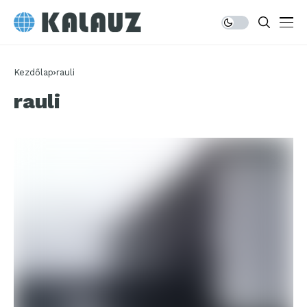
Kezdőlap
rauli
rauli