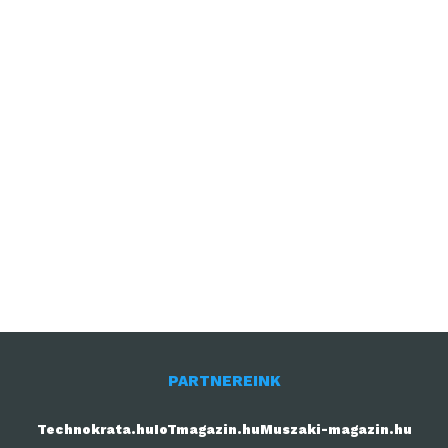
PARTNEREINK
Technokrata.hu
IoTmagazin.hu
Muszaki-magazin.hu