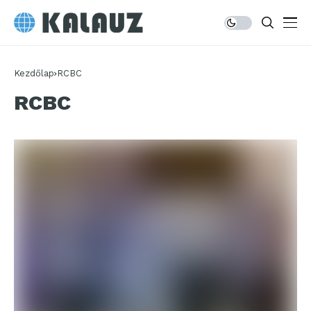
Kezdőlap
RCBC
RCBC