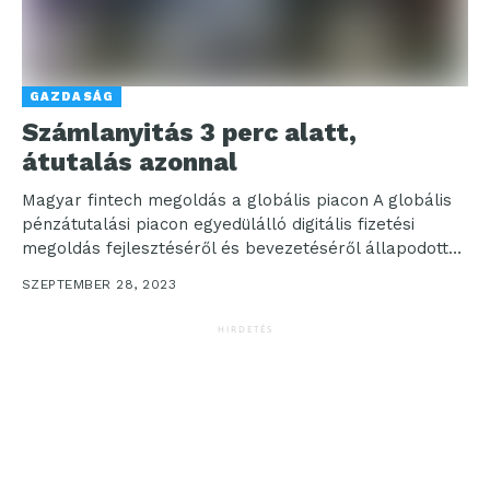
GAZDASÁG
Számlanyitás 3 perc alatt,
átutalás azonnal
Magyar fintech megoldás a globális piacon A globális
pénzátutalási piacon egyedülálló digitális fizetési
megoldás fejlesztéséről és bevezetéséről állapodott
meg a Peak Hungary, a...
SZEPTEMBER 28, 2023
HIRDETÉS