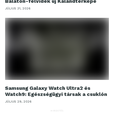
Balaton-felvidék új Kalandtérképe
JÚLIUS 31, 2026
Samsung Galaxy Watch Ultra2 és
Watch9: Egészségügyi társak a csuklón
JÚLIUS 29, 2026
HIRDETÉS