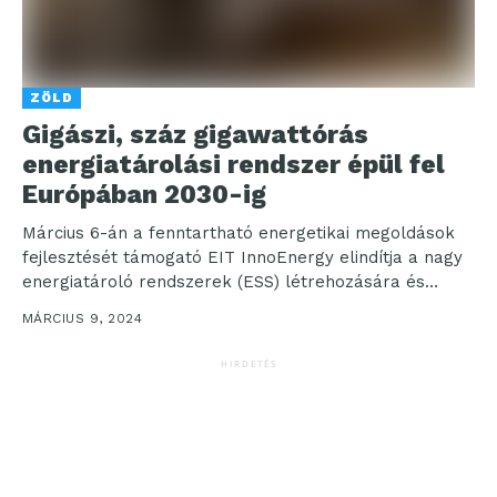
ZÖLD
Gigászi, száz gigawattórás
energiatárolási rendszer épül fel
Európában 2030-ig
Március 6-án a fenntartható energetikai megoldások
fejlesztését támogató EIT InnoEnergy elindítja a nagy
energiatároló rendszerek (ESS) létrehozására és
működtetésére összpontosító páneurópai vállalatát,
MÁRCIUS 9, 2024
a...
HIRDETÉS