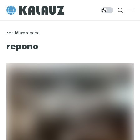
Kezdőlap
repono
repono