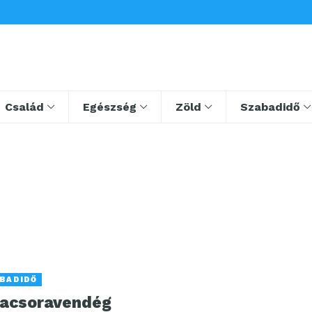
Család
Egészség
Zöld
Szabadidő
BADIDŐ
vacsoravendég