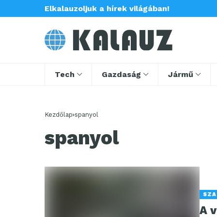
Elkalauzoljuk a hírek világában!
Tech
Gazdaság
Jármű
Kezdőlap
spanyol
spanyol
SZA
A 