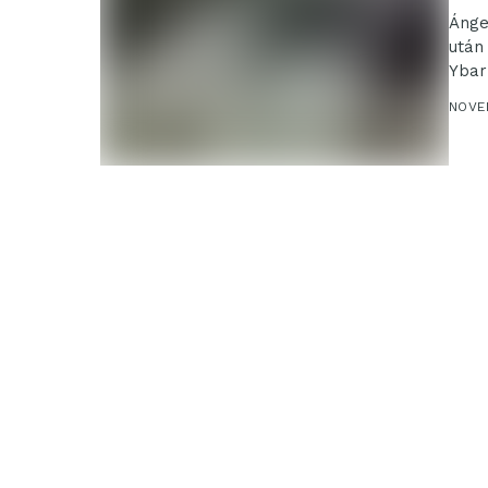
Ánge
után
Ybar
NOVE