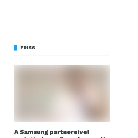
FRISS
A Samsung partnereivel