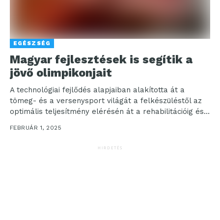
EGÉSZSÉG
Magyar fejlesztések is segítik a
jövő olimpikonjait
A technológiai fejlődés alapjaiban alakította át a
tömeg- és a versenysport világát a felkészüléstől az
optimális teljesítmény elérésén át a rehabilitációig és
a...
FEBRUÁR 1, 2025
HIRDETÉS