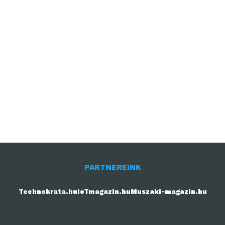
PARTNEREINK
Technokrata.hu
IoTmagazin.hu
Muszaki-magazin.hu