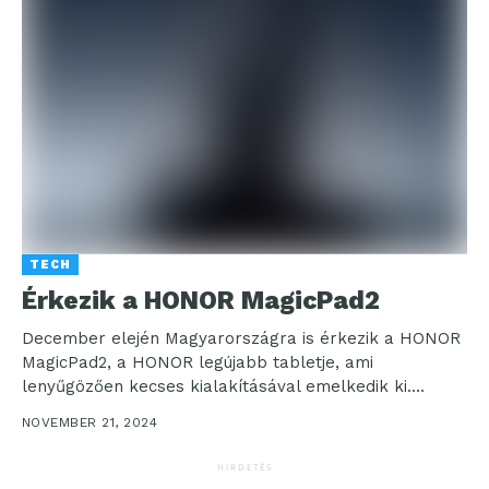
TECH
Érkezik a HONOR MagicPad2
December elején Magyarországra is érkezik a HONOR
MagicPad2, a HONOR legújabb tabletje, ami
lenyűgözően kecses kialakításával emelkedik ki.
Rendkívül vékony, 5,8 mm-es vázával...
NOVEMBER 21, 2024
HIRDETÉS