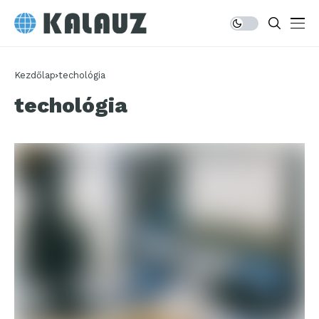
Kezdőlap
techológia
techológia