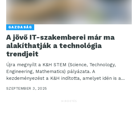
GAZDASÁG
A jövő IT-szakemberei már ma
alakíthatják a technológia
trendjeit
Újra megnyílt a K&H STEM (Science, Technology,
Engineering, Mathematics) pályázata. A
kezdeményezést a K&H indította, amelyet idén is a
Euromoney a „legjobb digitális...
SZEPTEMBER 3, 2025
HIRDETÉS