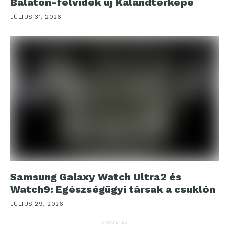
Balaton-felvidék új Kalandtérképe
JÚLIUS 31, 2026
Samsung Galaxy Watch Ultra2 és
Watch9: Egészségügyi társak a csuklón
JÚLIUS 29, 2026
HIRDETÉS