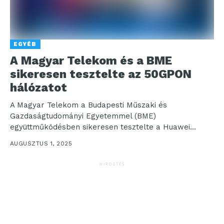
EGYÉB
A Magyar Telekom és a BME
sikeresen tesztelte az 50GPON
hálózatot
A Magyar Telekom a Budapesti Műszaki és
Gazdaságtudományi Egyetemmel (BME)
együttműködésben sikeresen tesztelte a Huawei
legújabb, szimmetrikus 50Gbps elméleti sebességre
AUGUSZTUS 1, 2025
képes Triple PON...
HIRDETÉS