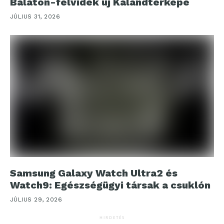
Balaton-felvidék új Kalandtérképe
JÚLIUS 31, 2026
Samsung Galaxy Watch Ultra2 és
Watch9: Egészségügyi társak a csuklón
JÚLIUS 29, 2026
HIRDETÉS