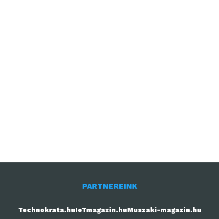
PARTNEREINK
Technokrata.hu
IoTmagazin.hu
Muszaki-magazin.hu