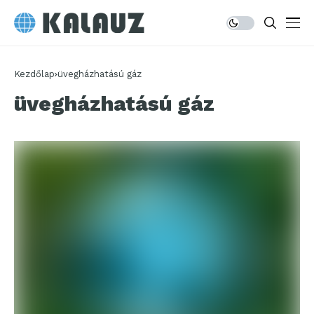
Kezdőlap
üvegházhatású gáz
üvegházhatású gáz