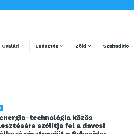
Család
Egészség
Zöld
Szabadidő
R
 energia-technológia közös
lesztésére szólítja fel a davosi
álkozó résztvevőit a Schneider