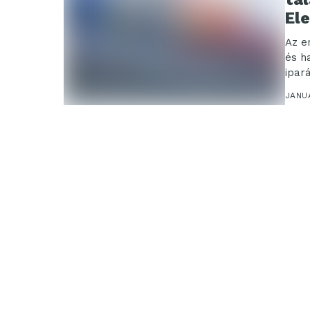
Ele
Az e
és h
ipar
JANU