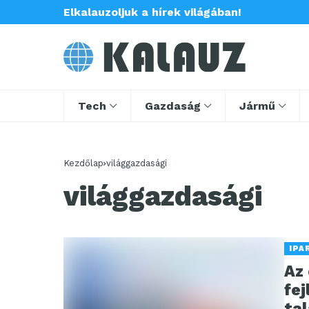
Elkalauzoljuk a hírek világában!
Tech
Gazdaság
Jármű
Kezdőlap
világgazdasági
világgazdasági
IPA
Az
fej
tal