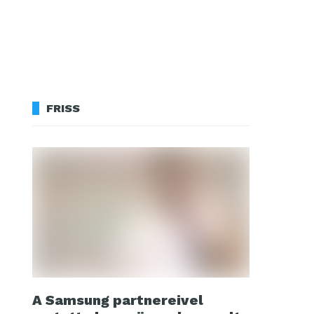
FRISS
A Samsung partnereivel