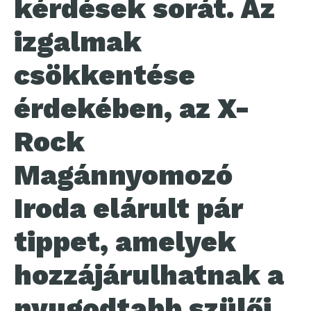
kérdések sorát. Az
izgalmak
csökkentése
érdekében, az X-
Rock
Magánnyomozó
Iroda elárult pár
tippet, amelyek
hozzájárulhatnak a
nyugodtabb szülői