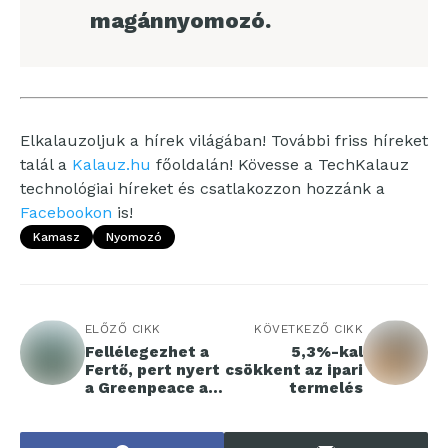
magánnyomozó.
Elkalauzoljuk a hírek világában! További friss híreket
talál a
Kalauz.hu
főoldalán! Kövesse a TechKalauz
technológiai híreket és csatlakozzon hozzánk a
Facebookon
is!
Kamasz
Nyomozó
ELŐZŐ CIKK
KÖVETKEZŐ CIKK
Fellélegezhet a
5,3%-kal
Fertő, pert nyert
csökkent az ipari
a Greenpeace a
termelés
kormányhivatalla
l szemben