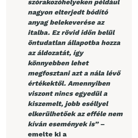
szórakozóhelyeken például
nagyon elterjedt bódító
anyag belekeverése az
italba. Ez rövid időn belül
öntudatlan állapotba hozza
az áldozatát, így
könnyebben lehet
megfosztani azt a nála lévő
értékektől. Amennyiben
viszont nincs egyedül a
kiszemelt, jobb eséllyel
elkerülhetőek az efféle nem
kíván események is”
–
emelte ki a