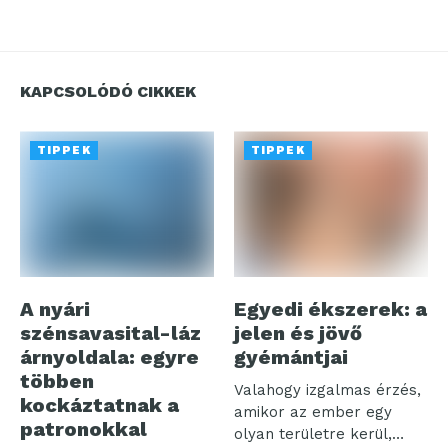
KAPCSOLÓDÓ CIKKEK
TIPPEK
TIPPEK
A nyári
Egyedi ékszerek: a
szénsavasital-láz
jelen és jövő
árnyoldala: egyre
gyémántjai
többen
Valahogy izgalmas érzés,
kockáztatnak a
amikor az ember egy
patronokkal
olyan területre kerül,