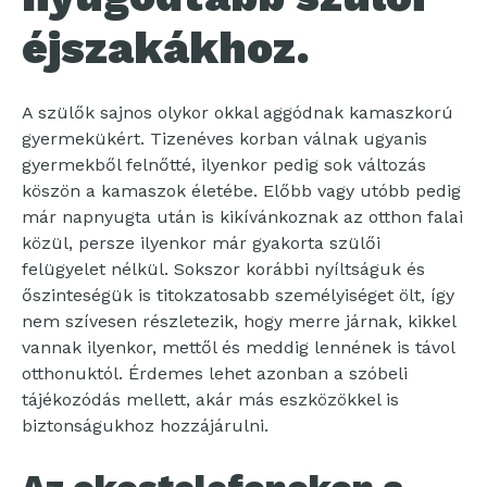
éjszakákhoz.
A szülők sajnos olykor okkal aggódnak kamaszkorú
gyermekükért. Tizenéves korban válnak ugyanis
gyermekből felnőtté, ilyenkor pedig sok változás
köszön a kamaszok életébe. Előbb vagy utóbb pedig
már napnyugta után is kikívánkoznak az otthon falai
közül, persze ilyenkor már gyakorta szülői
felügyelet nélkül. Sokszor korábbi nyíltságuk és
őszinteségük is titokzatosabb személyiséget ölt, így
nem szívesen részletezik, hogy merre járnak, kikkel
vannak ilyenkor, mettől és meddig lennének is távol
otthonuktól. Érdemes lehet azonban a szóbeli
tájékozódás mellett, akár más eszközökkel is
biztonságukhoz hozzájárulni.