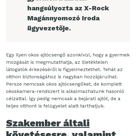
hangsúlyozta az X-Rock
Magánnyomozó Iroda
ügyvezetője.
Egy ilyen okos ajtócsengő azonkívül, hogy a gyermek
mozgását is megmutathatja, az illetéktelen
látogatók érkezéséről is figyelmeztethet. Tehát az
otthon biztonságához is nagyban hozzájárulhat.
Persze nemcsak okos ajtócsengőket, de komplett
okoskamera-rendszert is alkalmazhatunk hasonló
célzattal. Így pedig nemcsak a bejárati ajtót, de a
teljes otthont is felügyelet alatt tarthatjuk.
Szakember általi
követésesre, valamint