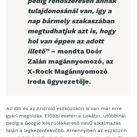
pedig rendszeresen annak
tulajdonosánál van, így a
nap bármely szakaszában
megtudhatjuk azt is, hogy
hol van éppen az adott
illető”
– mondta Doór
Zalán magánnyomozó, az
X-Rock Magánnyomozó
Iroda ügyvezetője.
Az iOS és az Android eszközökön is van már erre
gyári megoldás. Előbbi esetén a Lokátor, utóbbinál
pedig a Google Készülékkereső nevű alkalmazás
talán a legkézenfekvőbb. Amennyiben az eszközön