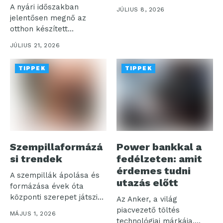
amelyet talán...
A nyári időszakban
JÚLIUS 8, 2026
jelentősen megnő az
otthon készített
szénsavas italok iránti
JÚLIUS 21, 2026
igény,...
TIPPEK
TIPPEK
Szempillaformázá
Power bankkal a
si trendek
fedélzeten: amit
érdemes tudni
A szempillák ápolása és
utazás előtt
formázása évek óta
központi szerepet játszik
Az Anker, a világ
a szépségápolásban,...
piacvezető töltés
MÁJUS 1, 2026
technológiai márkája,