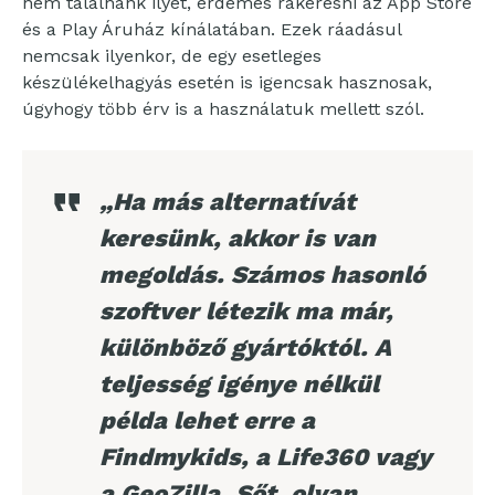
nem találnánk ilyet, érdemes rákeresni az App Store
és a Play Áruház kínálatában. Ezek ráadásul
nemcsak ilyenkor, de egy esetleges
készülékelhagyás esetén is igencsak hasznosak,
úgyhogy több érv is a használatuk mellett szól.
„Ha más alternatívát
keresünk, akkor is van
megoldás. Számos hasonló
szoftver létezik ma már,
különböző gyártóktól. A
teljesség igénye nélkül
példa lehet erre a
Findmykids, a Life360 vagy
a GeoZilla. Sőt, olyan