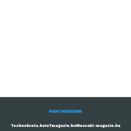
PARTNEREINK
Technokrata.hu
IoTmagazin.hu
Muszaki-magazin.hu