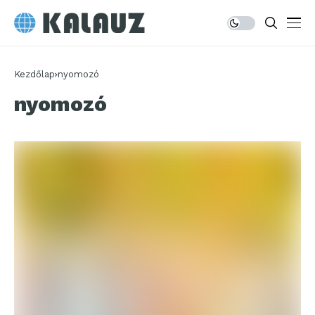
Kezdőlap
nyomozó
nyomozó