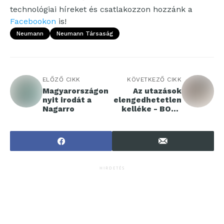
technológiai híreket és csatlakozzon hozzánk a
Facebookon
is!
Neumann
Neumann Társaság
ELŐZŐ CIKK
KÖVETKEZŐ CIKK
Magyarországon
Az utazások
nyit irodát a
elengedhetetlen
Nagarro
kelléke - BOOX
Palma
HIRDETÉS