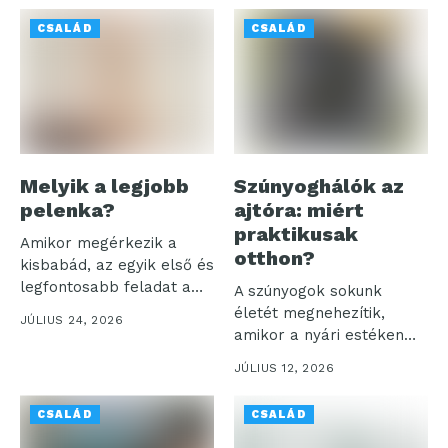
CSALÁD
CSALÁD
Melyik a legjobb
Szúnyoghálók az
pelenka?
ajtóra: miért
praktikusak
Amikor megérkezik a
otthon?
kisbabád, az egyik első és
legfontosabb feladat a
A szúnyogok sokunk
megfelelő...
életét megnehezítik,
JÚLIUS 24, 2026
amikor a nyári estéken
akarjuk élvezni a...
JÚLIUS 12, 2026
CSALÁD
CSALÁD