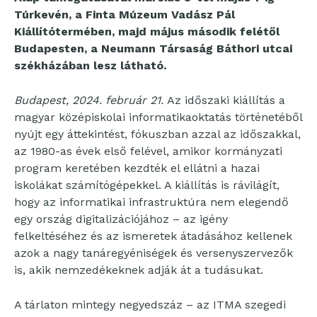
Túrkevén, a Finta Múzeum Vadász Pál
Kiállítótermében, majd május második felétől
Budapesten, a Neumann Társaság Báthori utcai
székházában lesz látható.
Budapest, 2024. február 21.
Az időszaki kiállítás a
magyar középiskolai informatikaoktatás történetéből
nyújt egy áttekintést, fókuszban azzal az időszakkal,
az 1980-as évek első felével, amikor kormányzati
program keretében kezdték el ellátni a hazai
iskolákat számítógépekkel. A kiállítás is rávilágít,
hogy az informatikai infrastruktúra nem elegendő
egy ország digitalizációjához – az igény
felkeltéséhez és az ismeretek átadásához kellenek
azok a nagy tanáregyéniségek és versenyszervezők
is, akik nemzedékeknek adják át a tudásukat.
A tárlaton mintegy negyedszáz – az ITMA szegedi