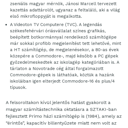
zseniális magyar mérnök, Jánosi Marcell tervezett
kazettás adattárolót, ugyanaz a feltaláló, aki a világ
első mikrofloppyját is megalkotta.
A Videoton TV Computere (TVC). A legendás
székesfehérvári óriásvállalat színes grafikás,
beépített botkormánnyal rendelkező számítógépe
már sokkal profibb megjelenítést tett lehetővé, mint
a HT számítógép, de megjelenésekor, a 80-as évek
közepére a Commodore-, majd később a PC gépek
győzedelmeskedtek az iskolagép kategóriában is. A
tárlaton a Novotrade cég által forgalmazott
Commodore-gépek is láthatóak, köztük a hazánk
iskoláiban igen elterjedt Commodore-16 és plus/4
típusok.
A felsoroltakon kívül jelentős hatást gyakorolt a
magyar számítástechnika oktatásra a SZTAKI-ban
fejlesztett Primo házi számítógép is (1984), amely az
“érintős”, kapacitív billentyűzete miatt nem volt az