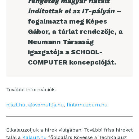
rengeteg magyar fiatalt
indítottak el az IT-pályán
–
fogalmazta meg Képes
Gábor, a tárlat rendezője, a
Neumann Társaság
igazgatója a SCHOOL-
COMPUTER koncepcióját.
További információk:
njszt.hu
,
ajovomultja.hu
,
fintamuzeum.hu
Elkalauzoljuk a hírek világában! További friss híreket
talál a
Kalauz.hu
főoldalán! Kövesse a TechKalauz