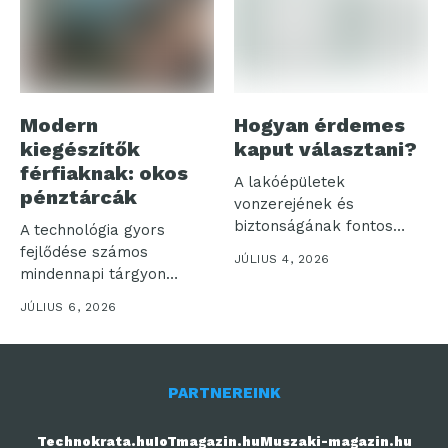
Modern
Hogyan érdemes
kiegészítők
kaput választani?
férfiaknak: okos
A lakóépületek
pénztárcák
vonzerejének és
biztonságának fontos
A technológia gyors
eleme a kapu. Hiszen
fejlődése számos
JÚLIUS 4, 2026
első látásra...
mindennapi tárgyon
hagyott nyomot, és a
JÚLIUS 6, 2026
férfiak...
PARTNEREINK
Technokrata.hu
IoTmagazin.hu
Muszaki-magazin.hu