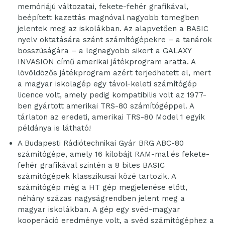
memóriájú változatai, fekete-fehér grafikával,
beépített kazettás magnóval nagyobb tömegben
jelentek meg az iskolákban. Az alapvetően a BASIC
nyelv oktatására szánt számítógépekre – a tanárok
bosszúságára – a legnagyobb sikert a GALAXY
INVASION című amerikai játékprogram aratta. A
lövöldözős játékprogram azért terjedhetett el, mert
a magyar iskolagép egy távol-keleti számítógép
licence volt, amely pedig kompatibilis volt az 1977-
ben gyártott amerikai TRS-80 számítógéppel. A
tárlaton az eredeti, amerikai TRS-80 Model 1 egyik
példánya is látható!
A Budapesti Rádiótechnikai Gyár BRG ABC-80
számítógépe, amely 16 kilobájt RAM-mal és fekete-
fehér grafikával szintén a 8 bites BASIC
számítógépek klasszikusai közé tartozik. A
számítógép még a HT gép megjelenése előtt,
néhány százas nagyságrendben jelent meg a
magyar iskolákban. A gép egy svéd-magyar
kooperáció eredménye volt, a svéd számítógéphez a