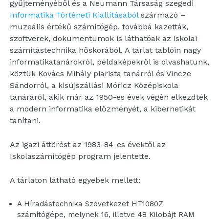
gyűjteményéből és a Neumann Társaság szegedi
Informatika Történeti Kiállításából
származó –
muzeális értékű számítógép, továbbá kazetták,
szoftverek, dokumentumok is láthatóak az iskolai
számítástechnika hőskorából. A tárlat tablóin nagy
informatikatanárokról, példaképekről is olvashatunk,
köztük Kovács Mihály piarista tanárról és Vincze
Sándorról, a kisújszállási Móricz Középiskola
tanáráról, akik már az 1950-es évek végén elkezdték
a modern informatika előzményét, a kibernetikát
tanítani.
Az igazi áttörést az 1983-84-es évektől az
Iskolaszámítógép program jelentette.
A tárlaton látható egyebek mellett:
A Híradástechnika Szövetkezet HT1080Z
számítógépe, melynek 16, illetve 48 Kilobájt RAM