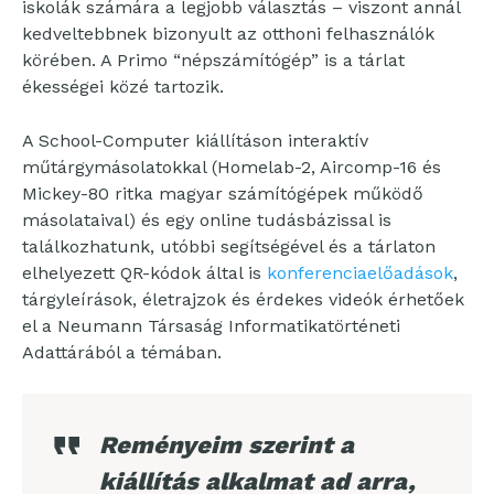
iskolák számára a legjobb választás – viszont annál
kedveltebbnek bizonyult az otthoni felhasználók
körében. A Primo “népszámítógép” is a tárlat
ékességei közé tartozik.
A School-Computer kiállításon interaktív
műtárgymásolatokkal (Homelab-2, Aircomp-16 és
Mickey-80 ritka magyar számítógépek működő
másolataival) és egy online tudásbázissal is
találkozhatunk, utóbbi segítségével és a tárlaton
elhelyezett QR-kódok által is
konferenciaelőadások
,
tárgyleírások, életrajzok és érdekes videók érhetőek
el a Neumann Társaság Informatikatörténeti
Adattárából a témában.
Reményeim szerint a
kiállítás alkalmat ad arra,