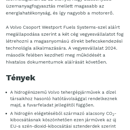
üzemanyagfogyasztás mellett magasabb az
energiahatékonyság, és így nagyobb a motorerő.
A Volvo Csoport Westport Fuels Systems-szel aláírt
megállapodása szerint a két cég vegyesvállalatot fog
létrehozni a magasnyomású direkt befecskendezési
technológia alkalmazására. A vegyesvállalat 2024.
második felében kezdheti meg működését a
hivatalos dokumentumok aláírását követően.
Tények
A hidrogénüzemű Volvo tehergépjárművek a dízel
társaikhoz hasonló hatótávolsággal rendelkeznek
majd, a fuvarfeladat jellegétől függően.
A hidrogén elégetéséből származó alacsony CO
-
2
kibocsátásnak köszönhetően ezen járművek az új
EU-s szén-dioxid-kibocsátási sztenderdek szerint