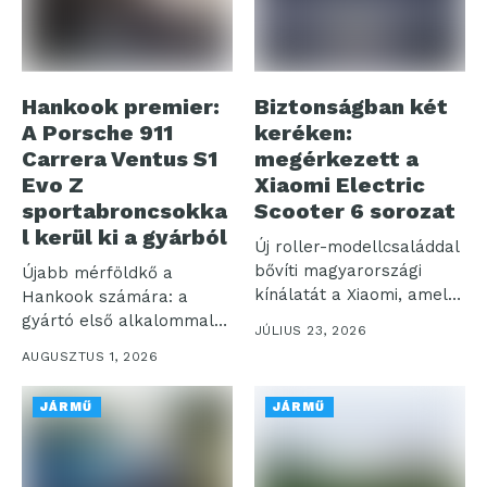
Hankook premier:
Biztonságban két
A Porsche 911
keréken:
Carrera Ventus S1
megérkezett a
Evo Z
Xiaomi Electric
sportabroncsokka
Scooter 6 sorozat
l kerül ki a gyárból
Új roller-modellcsaláddal
bővíti magyarországi
Újabb mérföldkő a
kínálatát a Xiaomi, amely
Hankook számára: a
a korábbiakhoz képest
gyártó első alkalommal
JÚLIUS 23, 2026
nagyobb...
szereli fel prémium...
AUGUSZTUS 1, 2026
JÁRMŰ
JÁRMŰ