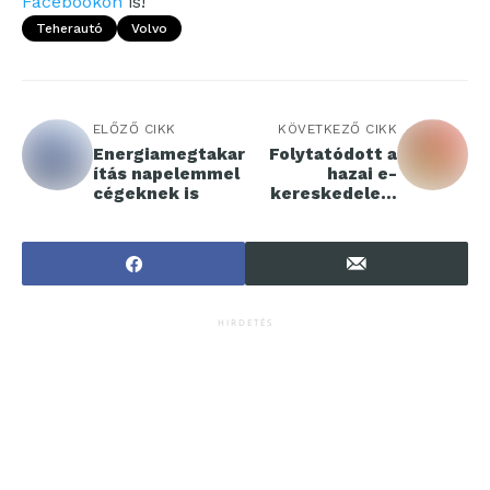
Facebookon
is!
Teherautó
Volvo
ELŐZŐ CIKK
KÖVETKEZŐ CIKK
Energiamegtakar
Folytatódott a
ítás napelemmel
hazai e-
cégeknek is
kereskedelem
lendületvesztés
e
HIRDETÉS