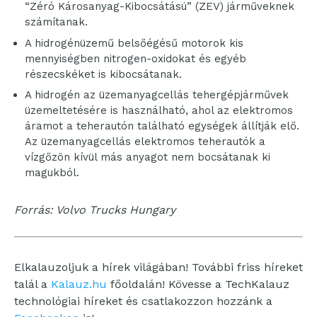
“Zéró Károsanyag-Kibocsátású” (ZEV) járműveknek
számítanak.
A hidrogénüzemű belsőégésű motorok kis
mennyiségben nitrogen-oxidokat és egyéb
részecskéket is kibocsátanak.
A hidrogén az üzemanyagcellás tehergépjárművek
üzemeltetésére is használható, ahol az elektromos
áramot a teherautón található egységek állítják elő.
Az üzemanyagcellás elektromos teherautók a
vízgőzön kívül más anyagot nem bocsátanak ki
magukból.
Forrás: Volvo Trucks Hungary
Elkalauzoljuk a hírek világában! További friss híreket
talál a
Kalauz.hu
főoldalán! Kövesse a TechKalauz
technológiai híreket és csatlakozzon hozzánk a