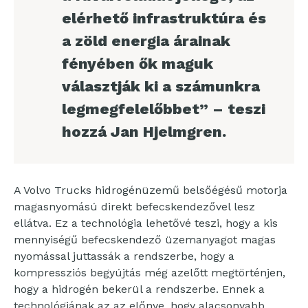
elérhető infrastruktúra és
a zöld energia árainak
fényében ők maguk
választják ki a számunkra
legmegfelelőbbet” – teszi
hozzá Jan Hjelmgren.
A Volvo Trucks hidrogénüzemű belsőégésű motorja
magasnyomású direkt befecskendezővel lesz
ellátva. Ez a technológia lehetővé teszi, hogy a kis
mennyiségű befecskendező üzemanyagot magas
nyomással juttassák a rendszerbe, hogy a
kompressziós begyújtás még azelőtt megtörténjen,
hogy a hidrogén bekerül a rendszerbe. Ennek a
technológiának az az előnye, hogy alacsonyabb