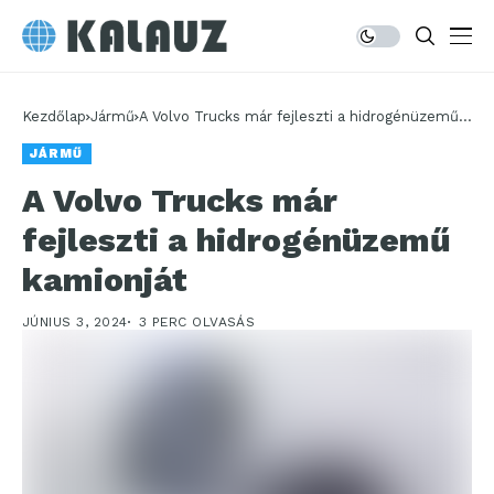
Kezdőlap
Jármű
A Volvo Trucks már fejleszti a hidrogénüzemű
kamionját
JÁRMŰ
A Volvo Trucks már
fejleszti a hidrogénüzemű
kamionját
JÚNIUS 3, 2024
3 PERC OLVASÁS