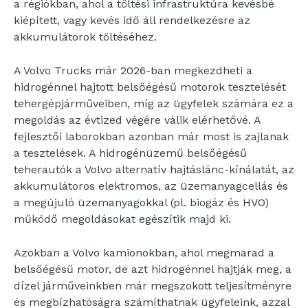
a régiókban, ahol a töltési infrastruktúra kevésbé
kiépített, vagy kevés idő áll rendelkezésre az
akkumulátorok töltéséhez.
A Volvo Trucks már 2026-ban megkezdheti a
hidrogénnel hajtott belsőégésű motorok tesztelését
tehergépjárműveiben, míg az ügyfelek számára ez a
megoldás az évtized végére válik elérhetővé. A
fejlesztői laborokban azonban már most is zajlanak
a tesztelések. A hidrogénüzemű belsőégésű
teherautók a Volvo alternatív hajtáslánc-kínálatát, az
akkumulátoros elektromos, az üzemanyagcellás és
a megújuló üzemanyagokkal (pl. biogáz és HVO)
működő megoldásokat egészítik majd ki.
Azokban a Volvo kamionokban, ahol megmarad a
belsőégésű motor, de azt hidrogénnel hajtják meg, a
dízel járműveinkben már megszokott teljesítményre
és megbízhatóságra számíthatnak ügyfeleink, azzal