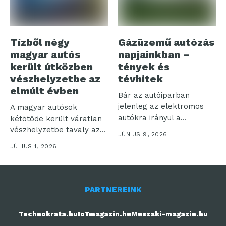
Tízből négy
Gázüzemű autózás
magyar autós
napjainkban –
került útközben
tények és
vészhelyzetbe az
tévhitek
elmúlt évben
Bár az autóiparban
jelenleg az elektromos
A magyar autósok
autókra irányul a
kétötöde került váratlan
legnagyobb figyelem, a...
vészhelyzetbe tavaly az
JÚNIUS 9, 2026
utakon, miközben a...
JÚLIUS 1, 2026
PARTNEREINK
Technokrata.hu
IoTmagazin.hu
Muszaki-magazin.hu