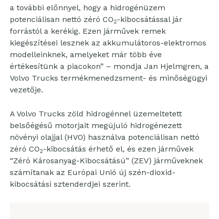
a további előnnyel, hogy a hidrogénüzem
potenciálisan nettó zéró CO
-kibocsátással jár
2
forrástól a kerékig. Ezen járművek remek
kiegészítései lesznek az akkumulátoros-elektromos
modelleinknek, amelyeket már több éve
értékesítünk a piacokon” – mondja Jan Hjelmgren, a
Volvo Trucks termékmenedzsment- és minőségügyi
vezetője.
A Volvo Trucks zöld hidrogénnel üzemeltetett
belsőégésű motorjait megújuló hidrogénezett
növényi olajjal (HVO) használva potenciálisan nettó
zéró CO
-kibocsátás érhető el, és ezen járművek
2
“Zéró Károsanyag-Kibocsátású” (ZEV) járműveknek
számítanak az Európai Unió új szén-dioxid-
kibocsátási sztenderdjei szerint.