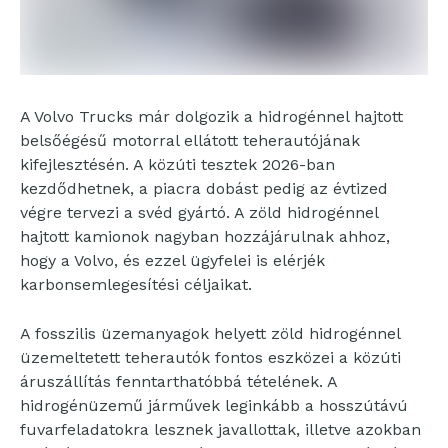
A Volvo Trucks már dolgozik a hidrogénnel hajtott
belsőégésű motorral ellátott teherautójának
kifejlesztésén. A közúti tesztek 2026-ban
kezdődhetnek, a piacra dobást pedig az évtized
végre tervezi a svéd gyártó. A zöld hidrogénnel
hajtott kamionok nagyban hozzájárulnak ahhoz,
hogy a Volvo, és ezzel ügyfelei is elérjék
karbonsemlegesítési céljaikat.
A fosszilis üzemanyagok helyett zöld hidrogénnel
üzemeltetett teherautók fontos eszközei a közúti
áruszállítás fenntarthatóbbá tételének. A
hidrogénüzemű járművek leginkább a hosszútávú
fuvarfeladatokra lesznek javallottak, illetve azokban