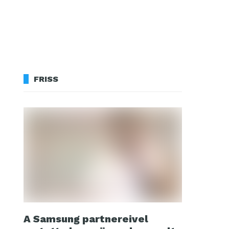
FRISS
A Samsung partnereivel