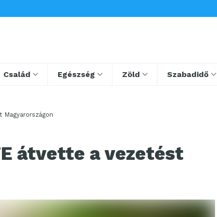
Család
Egészség
Zöld
Szabadidő
st Magyarországon
E átvette a vezetést