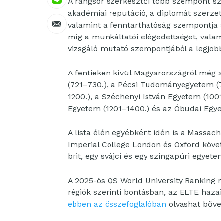
A rangsor szerkesztői több szempont sze
akadémiai reputáció, a diplomát szerzett
valamint a fenntarthatóság szempontja s
míg a munkáltatói elégedettséget, vala
vizsgáló mutató szempontjából a legjob
A fentieken kívül Magyarországról még
(721–730.), a Pécsi Tudományegyetem (7
1200.), a Széchenyi István Egyetem (100
Egyetem (1201–1400.) és az Óbudai Egye
A lista élén egyébként idén is a Massach
Imperial College London és Oxford követ
brit, egy svájci és egy szingapúri egyete
A 2025-ös QS World University Ranking
régiók szerinti bontásban, az ELTE haz
ebben az összefoglalóban
olvashat bőv