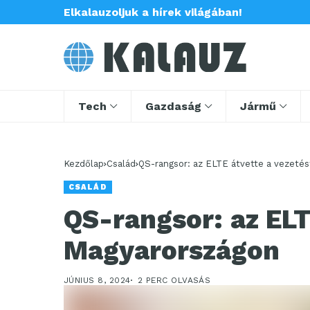
Elkalauzoljuk a hírek világában!
Tech
Gazdaság
Jármű
Kezdőlap
Család
QS-rangsor: az ELTE átvette a vezeté
CSALÁD
QS-rangsor: az ELT
Magyarországon
JÚNIUS 8, 2024
2 PERC OLVASÁS