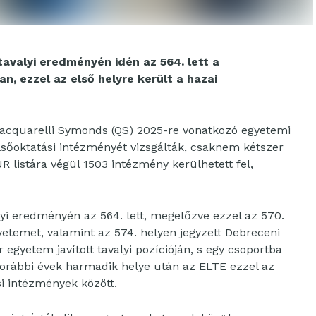
tavalyi eredményén idén az 564. lett a
, ezzel az első helyre került a hazai
uacquarelli Symonds (QS) 2025-re vonatkozó egyetemi
lsőoktatási intézményét vizsgálták, csaknem kétszer
R listára végül 1503 intézmény kerülhetett fel,
lyi eredményén az 564. lett, megelőzve ezzel az 570.
temet, valamint az 574. helyen jegyzett Debreceni
gyetem javított tavalyi pozícióján, s egy csoportba
korábbi évek harmadik helye után az ELTE ezzel az
si intézmények között.