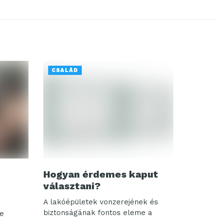
CSALÁD
Hogyan érdemes kaput
választani?
A lakóépületek vonzerejének és
biztonságának fontos eleme a
se