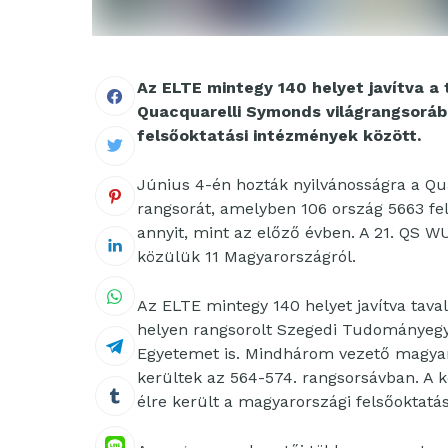
Az ELTE mintegy 140 helyet javítva a 
Quacquarelli Symonds világrangsorában
felsőoktatási intézmények között.
Június 4-én hozták nyilvánosságra a Q
rangsorát, amelyben 106 ország 5663 fe
annyit, mint az előző évben. A 21. QS WU
közülük 11 Magyarországról.
Az ELTE mintegy 140 helyet javítva tava
helyen rangsorolt Szegedi Tudományegye
Egyetemet is. Mindhárom vezető magyar e
kerültek az 564-574. rangsorsávban. A 
élre került a magyarországi felsőoktatá