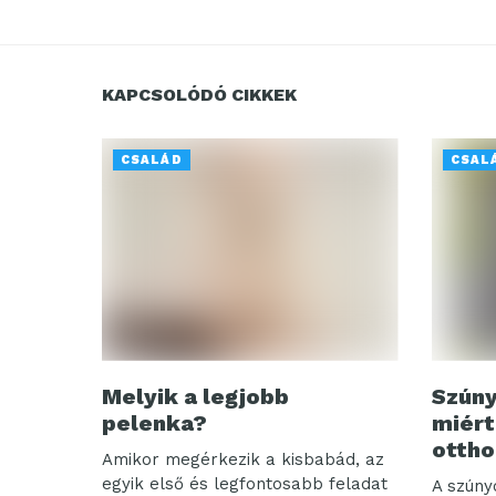
KAPCSOLÓDÓ CIKKEK
CSALÁD
CSAL
Melyik a legjobb
Szúny
pelenka?
miért
ottho
Amikor megérkezik a kisbabád, az
egyik első és legfontosabb feladat
A szúny