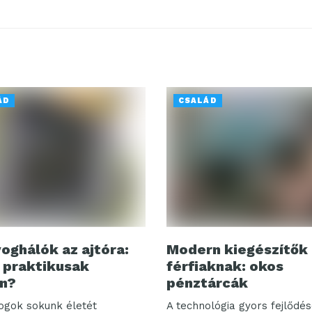
ÁD
CSALÁD
oghálók az ajtóra:
Modern kiegészítők
 praktikusak
férfiaknak: okos
n?
pénztárcák
ogok sokunk életét
A technológia gyors fejlődé