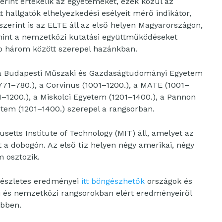
rint értékelik az egyetemeket, ezek közül az
 hallgatók elhelyezkedési esélyeit mérő indikátor,
zerint is az ELTE áll az első helyen Magyarországon,
mint a nemzetközi kutatási együttműködéseket
b három között szerepel hazánkban.
 a Budapesti Műszaki és Gazdaságtudományi Egyetem
71–780.), a Corvinus (1001–1200.), a MATE (1001–
1–1200.), a Miskolci Egyetem (1201–1400.), a Pannon
tem (1201–1400.) szerepel a rangsorban.
usetts Institute of Technology (MIT) áll, amelyet az
 a dobogón. Az első tíz helyen négy amerikai, négy
m osztozik.
 részletes eredményei
itt böngészhetők
országok és
ai és nemzetközi rangsorokban elért eredményeiről
ebben.