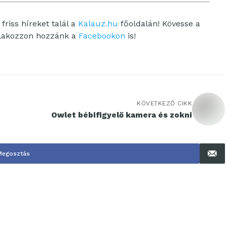
friss híreket talál a
Kalauz.hu
főoldalán! Kövesse a
tlakozzon hozzánk a
Facebookon
is!
KÖVETKEZŐ CIKK
Owlet bébifigyelő kamera és zokni
Megosztás