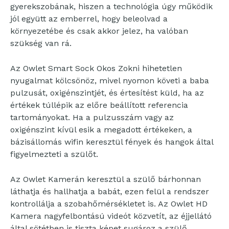
gyerekszobának, hiszen a technológia úgy működik
jól együtt az emberrel, hogy beleolvad a
környezetébe és csak akkor jelez, ha valóban
szükség van rá.
Az Owlet Smart Sock Okos Zokni hihetetlen
nyugalmat kölcsönöz, mivel nyomon követi a baba
pulzusát, oxigénszintjét, és értesítést küld, ha az
értékek túllépik az előre beállított referencia
tartományokat. Ha a pulzusszám vagy az
oxigénszint kívül esik a megadott értékeken, a
bázisállomás wifin keresztül fények és hangok által
figyelmezteti a szülőt.
Az Owlet Kamerán keresztül a szülő bárhonnan
láthatja és hallhatja a babát, ezen felül a rendszer
kontrollálja a szobahőmérsékletet is. Az Owlet HD
Kamera nagyfelbontású videót közvetít, az éjjellátó
által sötétben is tiszta képet sugároz a szülő