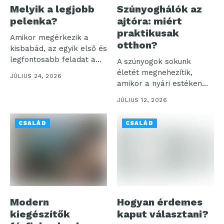
Melyik a legjobb
Szúnyoghálók az
pelenka?
ajtóra: miért
praktikusak
Amikor megérkezik a
otthon?
kisbabád, az egyik első és
legfontosabb feladat a
A szúnyogok sokunk
megfelelő...
életét megnehezítik,
JÚLIUS 24, 2026
amikor a nyári estéken
akarjuk élvezni a...
JÚLIUS 12, 2026
CSALÁD
CSALÁD
Modern
Hogyan érdemes
kiegészítők
kaput választani?