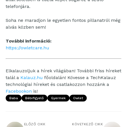
telefonjára.
Soha ne maradjon le egyetlen fontos pillanatról még
alvás közben sem!
További információ:
https://owletcare.hu
Elkalauzoljuk a hírek világában! További friss híreket
talál a
Kalauz.hu
főoldalán! Kövesse a TechKalauz
technológiai híreket és csatlakozzon hozzánk a
Facebookon
is!
Baba
Bébifigyelő
Gyermek
Owlet
ELŐZŐ CIKK
KÖVETKEZŐ CIKK