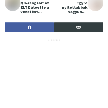
QS-rangsor: az
Egyre
ELTE átvette a
nyitottabbak
vezetést
vagyunk a
Magyarországon
digitális
egészségügyi
megoldásokra
HIRDETÉS