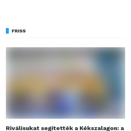
FRISS
Riválisukat segítették a Kékszalagon: a