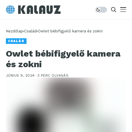
Kezdőlap
Család
Owlet bébifigyelő kamera és zokni
CSALÁD
Owlet bébifigyelő kamera
és zokni
JÚNIUS 9, 2024
3 PERC OLVASÁS