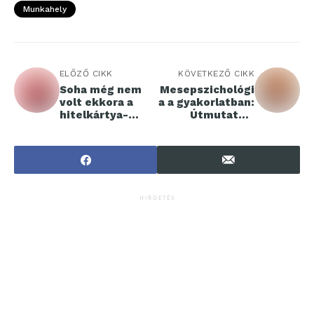
Munkahely
ELŐZŐ CIKK
KÖVETKEZŐ CIKK
Soha még nem
Mesepszichológi
volt ekkora a
a a gyakorlatban:
hitelkártya-
Útmutató a
tartozás
mesék erejének
megtapasztalásá
hoz
HIRDETÉS