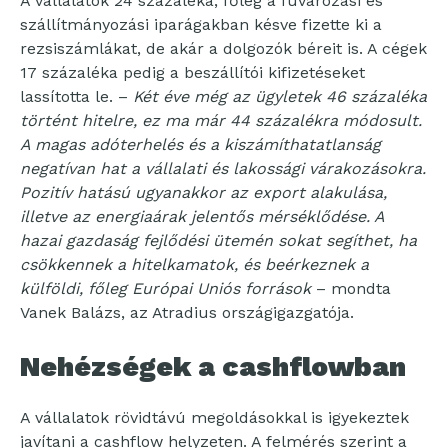
A vállalatok 24 százaléka, főleg a fuvarozási és
szállítmányozási iparágakban késve fizette ki a
rezsiszámlákat, de akár a dolgozók béreit is. A cégek
17 százaléka pedig a beszállítói kifizetéseket
lassította le. –
Két éve még az ügyletek 46 százaléka
történt hitelre, ez ma már 44 százalékra módosult.
A magas adóterhelés és a kiszámíthatatlanság
negatívan hat a vállalati és lakossági várakozásokra.
Pozitív hatású ugyanakkor az export alakulása,
illetve az energiaárak jelentős mérséklődése. A
hazai gazdaság fejlődési ütemén sokat segíthet, ha
csökkennek a hitelkamatok, és beérkeznek a
külföldi, főleg Európai Uniós források
– mondta
Vanek Balázs, az Atradius országigazgatója.
Nehézségek a cashflowban
A vállalatok rövidtávú megoldásokkal is igyekeztek
javítani a cashflow helyzeten. A felmérés szerint a