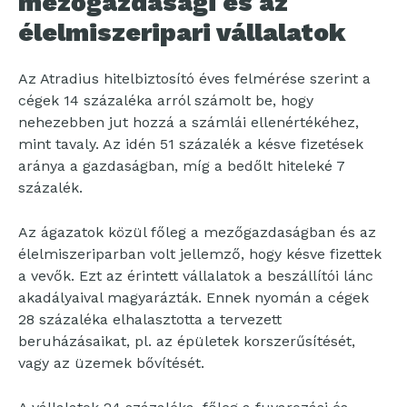
mezőgazdasági és az
élelmiszeripari vállalatok
Az Atradius hitelbiztosító éves felmérése szerint a
cégek 14 százaléka arról számolt be, hogy
nehezebben jut hozzá a számlái ellenértékéhez,
mint tavaly. Az idén 51 százalék a késve fizetések
aránya a gazdaságban, míg a bedőlt hiteleké 7
százalék.
Az ágazatok közül főleg a mezőgazdaságban és az
élelmiszeriparban volt jellemző, hogy késve fizettek
a vevők. Ezt az érintett vállalatok a beszállítói lánc
akadályaival magyarázták. Ennek nyomán a cégek
28 százaléka elhalasztotta a tervezett
beruházásaikat, pl. az épületek korszerűsítését,
vagy az üzemek bővítését.