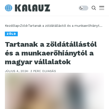
Kezdőlap
Zöld
Tartanak a zöldátállástól és a munkaerőhiánytól
a magyar vállalatok
ZÖLD
Tartanak a zöldátállástól
és a munkaerőhiánytól a
magyar vállalatok
JÚLIUS 4, 2024
3 PERC OLVASÁS