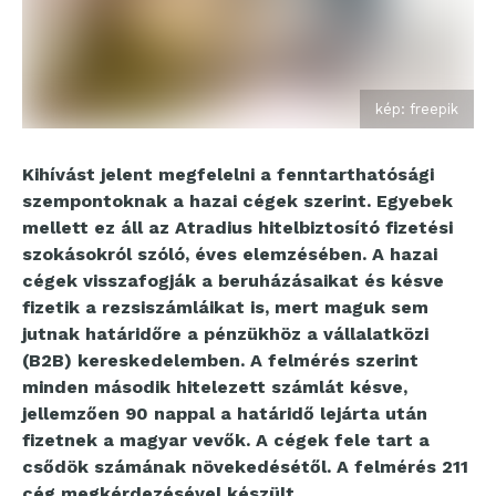
kép: freepik
Kihívást jelent megfelelni a fenntarthatósági
szempontoknak a hazai cégek szerint. Egyebek
mellett ez áll az Atradius hitelbiztosító fizetési
szokásokról szóló, éves elemzésében. A hazai
cégek visszafogják a beruházásaikat és késve
fizetik a rezsiszámláikat is, mert maguk sem
jutnak határidőre a pénzükhöz a vállalatközi
(B2B) kereskedelemben. A felmérés szerint
minden második hitelezett számlát késve,
jellemzően 90 nappal a határidő lejárta után
fizetnek a magyar vevők. A cégek fele tart a
csődök számának növekedésétől. A felmérés 211
cég megkérdezésével készült.