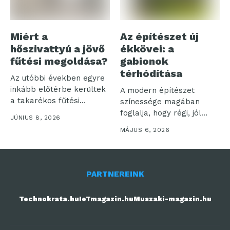
Miért a
Az építészet új
hőszivattyú a jövő
ékkövei: a
fűtési megoldása?
gabionok
térhódítása
Az utóbbi években egyre
inkább előtérbe kerültek
A modern építészet
a takarékos fűtési
színessége magában
technológiák. Az...
foglalja, hogy régi, jól
JÚNIUS 8, 2026
bevált megoldásokat
MÁJUS 6, 2026
újít...
PARTNEREINK
Technokrata.hu
IoTmagazin.hu
Muszaki-magazin.hu