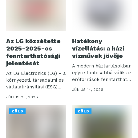
Az LG közzétette
Hatékony
2025-2025-os
vízellátás: a házi
fenntarthatósági
vízművek jövője
jelentését
A modern háztartásokban
egyre fontosabbá válik az
Az LG Electronics (LG) – a
erőforrások fenntartható
környezeti, társadalmi és
kezelése, ennek egyik...
vállalatirányítási (ESG)
JÚNIUS 14, 2026
menedzsment...
JÚLIUS 25, 2026
ZÖLD
ZÖLD