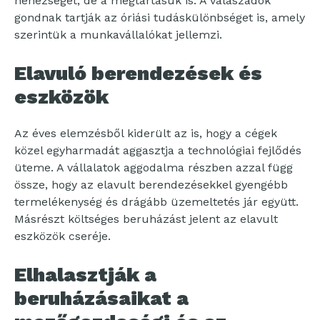
nehézséget, de a megtartásuk is. A válaszadók
gondnak tartják az óriási tudáskülönbséget is, amely
szerintük a munkavállalókat jellemzi.
Elavuló berendezések és
eszközök
Az éves elemzésből kiderült az is, hogy a cégek
közel egyharmadát aggasztja a technológiai fejlődés
üteme. A vállalatok aggodalma részben azzal függ
össze, hogy az elavult berendezésekkel gyengébb
termelékenység és drágább üzemeltetés jár együtt.
Másrészt költséges beruházást jelent az elavult
eszközök cseréje.
Elhalasztják a
beruházásaikat a