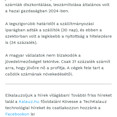
számlák diszkontálása, leszámítolása általános volt
a hazai gazdaságban 2024-ben.
A legszigorúbb határidőt a szállítmányozási
iparágban adták a szállítók (30 nap), és ebben a
szektorban volt a legkisebb a nyitottság a hitelezésre
is (34 százalék).
A magyar vállalatok nem bizakodók a
jövedelmezőséget tekintve. Csak 31 százalék számít
arra, hogy jövőre nő a profitja. A cégek fele tart a
csődök számának növekedésétől.
Elkalauzoljuk a hírek világában! További friss híreket
talál a
Kalauz.hu
főoldalán! Kövesse a TechKalauz
technológiai híreket és csatlakozzon hozzánk a
Facebookon
is!