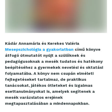
Kádár Annamária és Kerekes Valéria
Mesepszichológia a gyakorlatban
című könyve
átfogó útmutatót nyújt a szülőknek és
pedagógusoknak a mesék tudatos és hatékony
beépítéséhez a gyermekek nevelési és oktatási
folyamatába. A könyv nem csupán elméleti
fejtegetéseket tartalmaz, de praktikus
tanácsokat, játékos ötleteket és izgalmas
esettanulmányokat is, amelyek segítenek a
mesék varázslatos erejének
megtapasztalásában a mindennapokban.