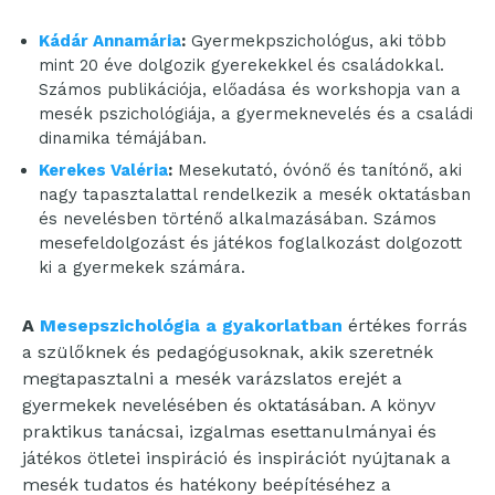
Kádár Annamária
:
Gyermekpszichológus, aki több
mint 20 éve dolgozik gyerekekkel és családokkal.
Számos publikációja, előadása és workshopja van a
mesék pszichológiája, a gyermeknevelés és a családi
dinamika témájában.
Kerekes Valéria
:
Mesekutató, óvónő és tanítónő, aki
nagy tapasztalattal rendelkezik a mesék oktatásban
és nevelésben történő alkalmazásában. Számos
mesefeldolgozást és játékos foglalkozást dolgozott
ki a gyermekek számára.
A
Mesepszichológia a gyakorlatban
értékes forrás
a szülőknek és pedagógusoknak, akik szeretnék
megtapasztalni a mesék varázslatos erejét a
gyermekek nevelésében és oktatásában. A könyv
praktikus tanácsai, izgalmas esettanulmányai és
játékos ötletei inspiráció és inspirációt nyújtanak a
mesék tudatos és hatékony beépítéséhez a