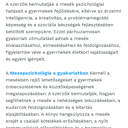
A szerzők bemutatják a mesék pszichológiai
hatásait a gyermekek fejlődésére, kitérve az érzelmi
intelligencia, a kreativitás, a problémamegoldó
képesség és a szociális készségek fejlesztésében
betöltött szerepükre. Ezzel párhuzamosan
gyakorlati útmutatást adnak a mesék
kiválasztásához, elmeséléséhez és feldolgozásához,
figyelembe véve a gyermekek életkori sajátosságait
és egyéni igényeit.
A
Mesepszichológia a gyakorlatban
kiemeli a
mesékben rejlő lehetőségeket a gyermekek
önbecsülésének és küzdőképességének
megalapozásában. A szerzők bemutatják, hogyan
segíthetnek a mesék a nehézségek leküzdésében, a
kudarcok feldolgozásában és a kitartás
elsajátításában. A könyv hangsúlyozza a mesék
erejét a családi kötelékek erősítésében, a nyílt
kommunikáció elősegítésében és a harmonikus