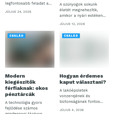
legfontosabb feladat a
A szúnyogok sokunk
megfelelő...
életét megnehezítik,
JÚLIUS 24, 2026
amikor a nyári estéken
akarjuk élvezni a...
JÚLIUS 12, 2026
CSALÁD
CSALÁD
Modern
Hogyan érdemes
kiegészítők
kaput választani?
férfiaknak: okos
A lakóépületek
pénztárcák
vonzerejének és
biztonságának fontos
A technológia gyors
eleme a kapu. Hiszen
fejlődése számos
JÚLIUS 4, 2026
első látásra...
mindennapi tárgyon