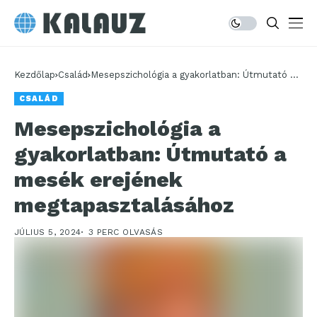
Kezdőlap
Család
Mesepszichológia a gyakorlatban: Útmutató a
mesék erejének megtapasztalásához
CSALÁD
Mesepszichológia a
gyakorlatban: Útmutató a
mesék erejének
megtapasztalásához
JÚLIUS 5, 2024
3 PERC OLVASÁS