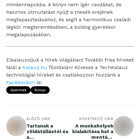
mindennapokba. A könyv nem ígér csodákat, de
hasznos útmutatást nyújt a mesék erejének
megtapasztalásához, és segít a harmonikus családi
légkör megteremtésében, a boldog gyerekkor
megalapozásában.
Elkalauzoljuk a hírek világában! További friss híreket
talál a
Kalauz.hu
főoldalán! Kövesse a TechKalauz
technológiai híreket és csatlakozzon hozzánk a
Facebookon
is!
Gyermek
Könyv
ELŐZŐ CIKK
KÖVETKEZŐ CIKK
Tartanak a
A munkahelyek
zöldátállástól és
kialakítása hat a
a
mentális