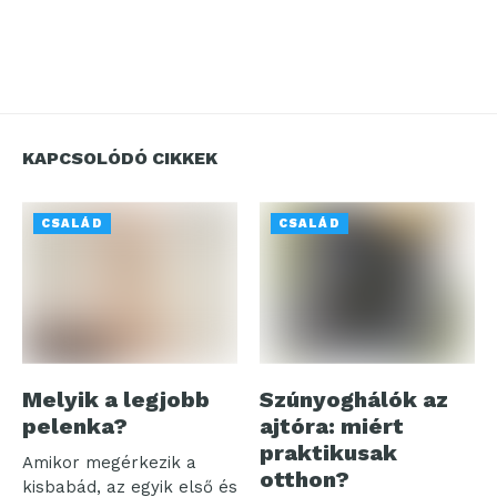
KAPCSOLÓDÓ CIKKEK
CSALÁD
CSALÁD
Melyik a legjobb
Szúnyoghálók az
pelenka?
ajtóra: miért
praktikusak
Amikor megérkezik a
otthon?
kisbabád, az egyik első és