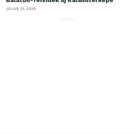
Balaton-felvidék új Kalandtérképe
JÚLIUS 31, 2026
HIRDETÉS