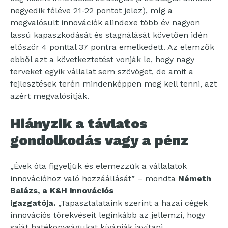
negyedik féléve 21-22 pontot jelez), míg a
megvalósult innovációk alindexe több év nagyon
lassú kapaszkodását és stagnálását követően idén
először 4 ponttal 37 pontra emelkedett. Az elemzők
ebből azt a következtetést vonják le, hogy nagy
terveket egyik vállalat sem szövöget, de amit a
fejlesztések terén mindenképpen meg kell tenni, azt
azért megvalósítják.
Hiányzik a távlatos
gondolkodás vagy a pénz
„Évek óta figyeljük és elemezzük a vállalatok
innovációhoz való hozzáállását” – mondta
Németh
Balázs, a K&H innovációs
igazgatója.
„Tapasztalataink szerint a hazai cégek
innovációs törekvéseit leginkább az jellemzi, hogy
saját hatékonyságukat kívánják javítani,