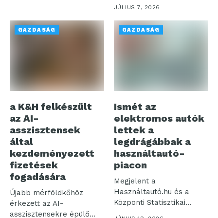
kapcsán a Rakuten Viber
JÚLIUS 7, 2026
a hivatalos magyar...
GAZDASÁG
GAZDASÁG
a K&H felkészült
Ismét az
az AI-
elektromos autók
asszisztensek
lettek a
által
legdrágábbak a
kezdeményezett
használtautó-
fizetések
piacon
fogadására
Megjelent a
Használtautó.hu és a
Újabb mérföldkőhöz
Központi Statisztikai
érkezett az AI-
Hivatal legfrissebb, májusi
asszisztensekre épülő