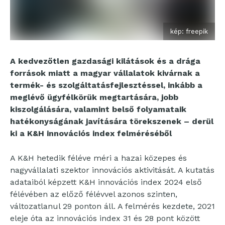
kép: freepik
A kedvezőtlen gazdasági kilátások és a drága
források miatt a magyar vállalatok kivárnak a
termék- és szolgáltatásfejlesztéssel, inkább a
meglévő ügyfélkörük megtartására, jobb
kiszolgálására, valamint belső folyamataik
hatékonyságának javítására törekszenek – derül
ki a K&H innovációs index felméréséből
A K&H hetedik féléve méri a hazai közepes és
nagyvállalati szektor innovációs aktivitását. A kutatás
adataiból képzett K&H innovációs index 2024 első
félévében az előző félévvel azonos szinten,
változatlanul 29 ponton áll. A felmérés kezdete, 2021
eleje óta az innovációs index 31 és 28 pont között