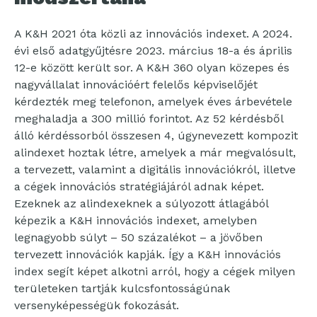
A K&H 2021 óta közli az innovációs indexet. A 2024.
évi első adatgyűjtésre 2023. március 18-a és április
12-e között került sor. A K&H 360 olyan közepes és
nagyvállalat innovációért felelős képviselőjét
kérdezték meg telefonon, amelyek éves árbevétele
meghaladja a 300 millió forintot. Az 52 kérdésből
álló kérdéssorból összesen 4, úgynevezett kompozit
alindexet hoztak létre, amelyek a már megvalósult,
a tervezett, valamint a digitális innovációkról, illetve
a cégek innovációs stratégiájáról adnak képet.
Ezeknek az alindexeknek a súlyozott átlagából
képezik a K&H innovációs indexet, amelyben
legnagyobb súlyt – 50 százalékot – a jövőben
tervezett innovációk kapják. Így a K&H innovációs
index segít képet alkotni arról, hogy a cégek milyen
területeken tartják kulcsfontosságúnak
versenyképességük fokozását.