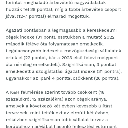
forintot meghaladó árbevételű nagyvállalatok
húzzák fel 39 ponttal, míg a többi árbevételi csoport
jóval (12-7 ponttal) elmarad mögöttük.
Ágazati bontásban a legmagasabb a kereskedelmi
cégek indexe (31 pont), esetükben a mutató 2022
második féléve óta folyamatosan emelkedik.
Legalacsonyabb indexet a mezőgazdasági vállalatok
értek el (22 pontot, bár a 2023 első félévi mélypont
óta némileg emelkedett). Szignifikánsan, 3 ponttal
emelkedett a szolgáltatási ágazat indexe (31 pontra),
ugyanakkor az iparé 4 ponttal csökkent (26 pontra).
A K&H felmérése szerint tovább csökkent (18
százalékról 12 százalékra) azon cégek aránya,
amelyek a következő két évben kevesebb újítást
terveznek, mint tették ezt az elmúlt két évben,
miközben szignifikánsan több vállalat tervez a
korábbihoz nagyjából hasonló fejlesztési volument