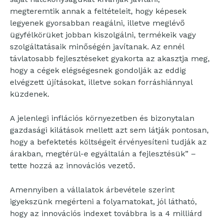
megteremtik annak a feltételeit, hogy képesek
legyenek gyorsabban reagálni, illetve meglévő
ügyfélkörüket jobban kiszolgálni, termékeik vagy
szolgáltatásaik minőségén javítanak. Az ennél
távlatosabb fejlesztéseket gyakorta az akasztja meg,
hogy a cégek elégségesnek gondolják az eddig
elvégzett újításokat, illetve sokan forráshiánnyal
küzdenek.
A jelenlegi inflációs környezetben és bizonytalan
gazdasági kilátások mellett azt sem látják pontosan,
hogy a befektetés költségeit érvényesíteni tudják az
árakban, megtérül-e egyáltalán a fejlesztésük” –
tette hozzá az innovációs vezető.
Amennyiben a vállalatok árbevétele szerint
igyekszünk megérteni a folyamatokat, jól látható,
hogy az innovációs indexet továbbra is a 4 milliárd