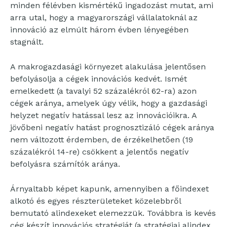
minden félévben kismértékű ingadozást mutat, ami
arra utal, hogy a magyarországi vállalatoknál az
innováció az elmúlt három évben lényegében
stagnált.
A makrogazdasági környezet alakulása jelentősen
befolyásolja a cégek innovációs kedvét. Ismét
emelkedett (a tavalyi 52 százalékról 62-ra) azon
cégek aránya, amelyek úgy vélik, hogy a gazdasági
helyzet negatív hatással lesz az innovációikra. A
jövőbeni negatív hatást prognosztizáló cégek aránya
nem változott érdemben, de érzékelhetően (19
százalékról 14-re) csökkent a jelentős negatív
befolyásra számítók aránya.
Árnyaltabb képet kapunk, amennyiben a főindexet
alkotó és egyes részterületeket közelebbről
bemutató alindexeket elemezzük. Továbbra is kevés
cég készít innovációs stratégiát (a stratégiai alindex