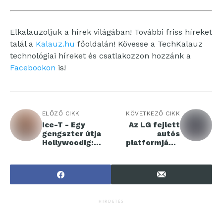
Elkalauzoljuk a hírek világában! További friss híreket
talál a
Kalauz.hu
főoldalán! Kövesse a TechKalauz
technológiai híreket és csatlakozzon hozzánk a
Facebookon
is!
ELŐZŐ CIKK
KÖVETKEZŐ CIKK
Ice-T - Egy
Az LG fejlett
gengszter útja
autós
Hollywoodig:
platformjával
Kemény valóság
érkezik a Kia
és hip-hop
legújabb
legenda
elektromos
járműve
HIRDETÉS