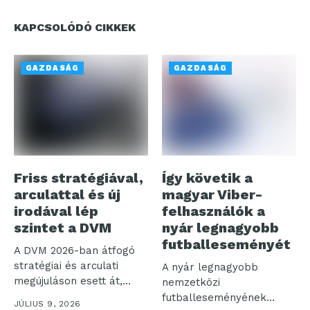
KAPCSOLÓDÓ CIKKEK
GAZDASÁG
GAZDASÁG
Friss stratégiával,
Így követik a
arculattal és új
magyar Viber-
irodával lép
felhasználók a
szintet a DVM
nyár legnagyobb
futballeseményét
A DVM 2026-ban átfogó
stratégiai és arculati
A nyár legnagyobb
megújuláson esett át,
nemzetközi
egyidejűleg a...
futballeseményének
JÚLIUS 9, 2026