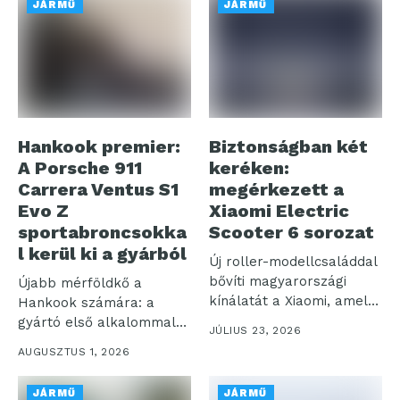
JÁRMŰ
JÁRMŰ
Hankook premier:
Biztonságban két
A Porsche 911
keréken:
Carrera Ventus S1
megérkezett a
Evo Z
Xiaomi Electric
sportabroncsokka
Scooter 6 sorozat
l kerül ki a gyárból
Új roller-modellcsaláddal
bővíti magyarországi
Újabb mérföldkő a
kínálatát a Xiaomi, amely
Hankook számára: a
a korábbiakhoz képest
gyártó első alkalommal
JÚLIUS 23, 2026
nagyobb...
szereli fel prémium...
AUGUSZTUS 1, 2026
JÁRMŰ
JÁRMŰ