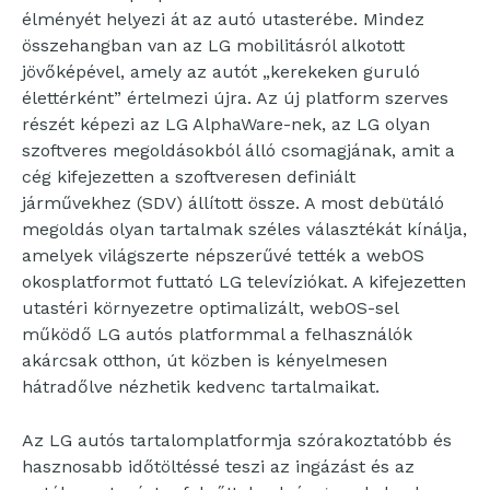
élményét helyezi át az autó utasterébe. Mindez
összehangban van az LG mobilitásról alkotott
jövőképével, amely az autót „kerekeken guruló
élettérként” értelmezi újra. Az új platform szerves
részét képezi az LG AlphaWare-nek, az LG olyan
szoftveres megoldásokból álló csomagjának, amit a
cég kifejezetten a szoftveresen definiált
járművekhez (SDV) állított össze. A most debütáló
megoldás olyan tartalmak széles választékát kínálja,
amelyek világszerte népszerűvé tették a webOS
okosplatformot futtató LG televíziókat. A kifejezetten
utastéri környezetre optimalizált, webOS-sel
működő LG autós platformmal a felhasználók
akárcsak otthon, út közben is kényelmesen
hátradőlve nézhetik kedvenc tartalmaikat.
Az LG autós tartalomplatformja szórakoztatóbb és
hasznosabb időtöltéssé teszi az ingázást és az