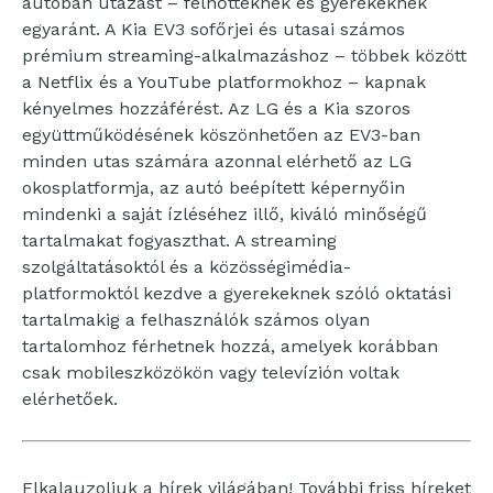
autóban utazást – felnőtteknek és gyerekeknek
egyaránt. A Kia EV3 sofőrjei és utasai számos
prémium streaming-alkalmazáshoz – többek között
a Netflix és a YouTube platformokhoz – kapnak
kényelmes hozzáférést. Az LG és a Kia szoros
együttműködésének köszönhetően az EV3-ban
minden utas számára azonnal elérhető az LG
okosplatformja, az autó beépített képernyőin
mindenki a saját ízléséhez illő, kiváló minőségű
tartalmakat fogyaszthat. A streaming
szolgáltatásoktól és a közösségimédia-
platformoktól kezdve a gyerekeknek szóló oktatási
tartalmakig a felhasználók számos olyan
tartalomhoz férhetnek hozzá, amelyek korábban
csak mobileszközökön vagy televízión voltak
elérhetőek.
Elkalauzoljuk a hírek világában! További friss híreket