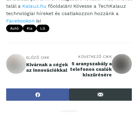
talál a
Kalauz.hu
főoldalán! Kövesse a TechKalauz
technológiai híreket és csatlakozzon hozzánk a
Facebookon
is!
Autó
Kia
LG
KÖVETKEZŐ CIKK
ELŐZŐ CIKK
5 aranyszabály a
Kivárnak a cégek
telefonos csalók
az innovációkkal
kiszűrésére
HIRDETÉS