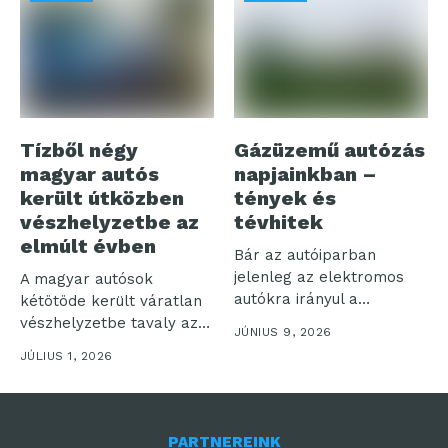
Tízből négy
Gázüzemű autózás
magyar autós
napjainkban –
került útközben
tények és
vészhelyzetbe az
tévhitek
elmúlt évben
Bár az autóiparban
jelenleg az elektromos
A magyar autósok
autókra irányul a
kétötöde került váratlan
legnagyobb figyelem, a...
vészhelyzetbe tavaly az
JÚNIUS 9, 2026
utakon, miközben a...
JÚLIUS 1, 2026
PARTNEREINK