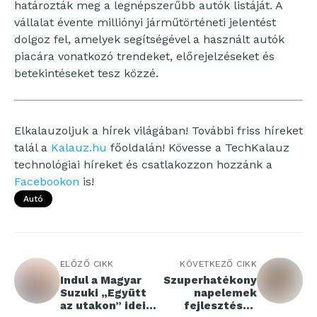
határozták meg a legnépszerűbb autók listáját. A
vállalat évente milliónyi járműtörténeti jelentést
dolgoz fel, amelyek segítségével a használt autók
piacára vonatkozó trendeket, előrejelzéseket és
betekintéseket tesz közzé.
Elkalauzoljuk a hírek világában! További friss híreket
talál a
Kalauz.hu
főoldalán! Kövesse a TechKalauz
technológiai híreket és csatlakozzon hozzánk a
Facebookon
is!
Autó
ELŐZŐ CIKK
KÖVETKEZŐ CIKK
Indul a Magyar
Szuperhatékony
Suzuki „Együtt
napelemek
az utakon” idei
fejlesztésén