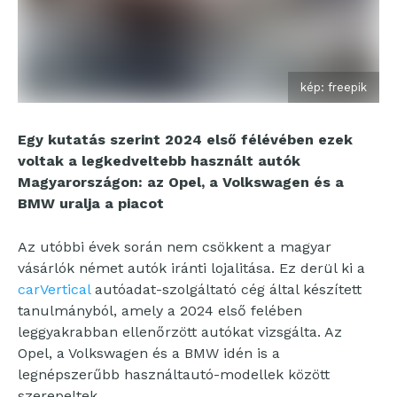
kép: freepik
Egy kutatás szerint 2024 első félévében ezek
voltak a legkedveltebb használt autók
Magyarországon: az Opel, a Volkswagen és a
BMW uralja a piacot
Az utóbbi évek során nem csökkent a magyar
vásárlók német autók iránti lojalitása. Ez derül ki a
carVertical
autóadat-szolgáltató cég által készített
tanulmányból, amely a 2024 első felében
leggyakrabban ellenőrzött autókat vizsgálta. Az
Opel, a Volkswagen és a BMW idén is a
legnépszerűbb használtautó-modellek között
szerepeltek.