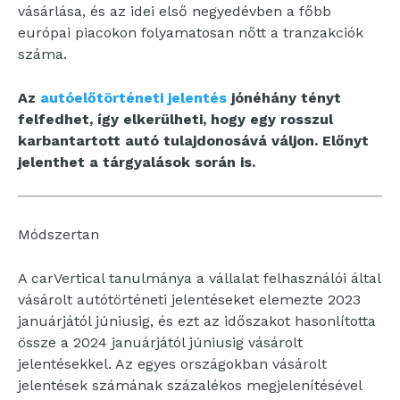
vásárlása, és az idei első negyedévben a főbb
európai piacokon folyamatosan nőtt a tranzakciók
száma.
Az
autóelőtörténeti jelentés
jónéhány tényt
felfedhet, így elkerülheti, hogy egy rosszul
karbantartott autó tulajdonosává váljon. Előnyt
jelenthet a tárgyalások során is.
Módszertan
A carVertical tanulmánya a vállalat felhasználói által
vásárolt autótörténeti jelentéseket elemezte 2023
januárjától júniusig, és ezt az időszakot hasonlította
össze a 2024 januárjától júniusig vásárolt
jelentésekkel. Az egyes országokban vásárolt
jelentések számának százalékos megjelenítésével