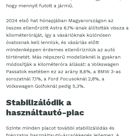
hogy mennyit futott a jármű.
2024 első hat hónapjában Magyarországon az
összes ellenőrzött Astra 6,1%-ának állították vissza a
kilométeróráját, így a vásárlóknak különösen
óvatosnak kell lenniük, és vásárlás előtt
mindenképpen érdemes ellenőrizniük az autó
történetét. Más népszerű modelleknél is gyakran
módosítják a kilométeróra állását: a Volkswagen
Passatok esetében ez az arány 8,6%, a BMW 3-as
sorozatnál 7,1%, a Ford Focusoknál 2,8%, a
Volkswagen Golfoknál pedig 5,3%.
Stabilizálódik a
használtautó-piac
Szinte minden piacot további stabilizálódás és
fokozatos használtautó-árcsökkenés jellemez. A