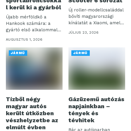
sportabroncsokka
Scooter 6 sorozat
l kerül ki a gyárból
Új roller-modellcsaláddal
bővíti magyarországi
Újabb mérföldkő a
kínálatát a Xiaomi, amely
Hankook számára: a
a korábbiakhoz képest
gyártó első alkalommal
JÚLIUS 23, 2026
nagyobb...
szereli fel prémium...
AUGUSZTUS 1, 2026
JÁRMŰ
JÁRMŰ
Tízből négy
Gázüzemű autózás
magyar autós
napjainkban –
került útközben
tények és
vészhelyzetbe az
tévhitek
elmúlt évben
Bár az autóiparban