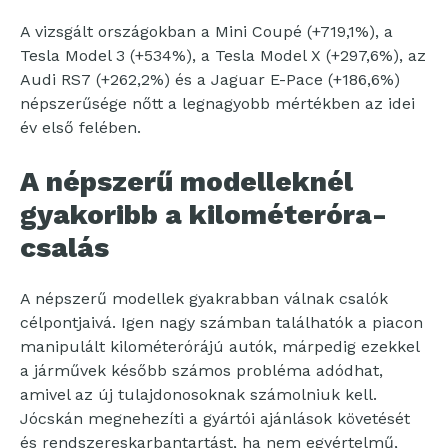
A vizsgált országokban a Mini Coupé (+719,1%), a
Tesla Model 3 (+534%), a Tesla Model X (+297,6%), az
Audi RS7 (+262,2%) és a Jaguar E-Pace (+186,6%)
népszerűsége nőtt a legnagyobb mértékben az idei
év első felében.
A népszerű modelleknél
gyakoribb a kilométeróra-
csalás
A népszerű modellek gyakrabban válnak csalók
célpontjaivá. Igen nagy számban találhatók a piacon
manipulált kilométerórájú autók, márpedig ezekkel
a járművek később számos probléma adódhat,
amivel az új tulajdonosoknak számolniuk kell.
Jócskán megnehezíti a gyártói ajánlások követését
és rendszereskarbantartást, ha nem egyértelmű,