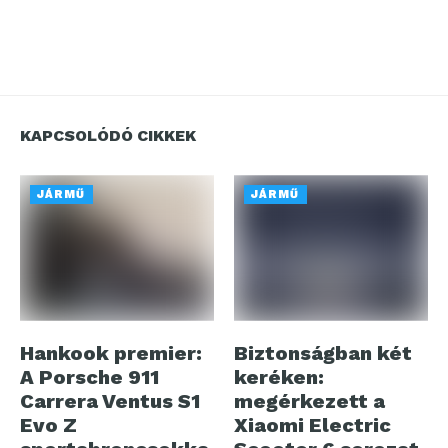
KAPCSOLÓDÓ CIKKEK
JÁRMŰ
JÁRMŰ
Hankook premier:
Biztonságban két
A Porsche 911
keréken:
Carrera Ventus S1
megérkezett a
Evo Z
Xiaomi Electric