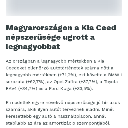
Magyarországon a Kia Ceed
népszerűsége ugrott a
legnagyobbat
Az országban a legnagyobb mértékben a Kia
Ceedeket ellenőrző autótörténetek száma nőtt a
legnagyobb mértékben (+71,2%), ezt követte a BMW i
sorozata (+62,7%), az Opel Zafira (+37,7%), a Toyota
RAV4 (+34,7%) és a Ford Kuga (+33,5%).
E modellek egyre növekvő népszerűsége jó hír azok
számára, akik ilyen autót terveznek eladni. Minél
keresettebb egy autó a használtpiacon, annál
stabilabb az ára az amortizáció szempontjából.