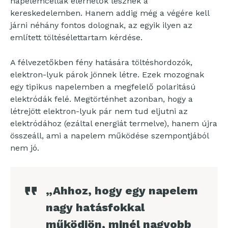
napelemcellák elérhetők lesznek a
kereskedelemben. Hanem addig még a végére kell
járni néhány fontos dolognak, az egyik ilyen az
említett töltésélettartam kérdése.
A félvezetőkben fény hatására töltéshordozók,
elektron-lyuk párok jönnek létre. Ezek mozognak
egy tipikus napelemben a megfelelő polaritású
elektródák felé. Megtörténhet azonban, hogy a
létrejött elektron-lyuk pár nem tud eljutni az
elektródához (ezáltal energiát termelve), hanem újra
összeáll, ami a napelem működése szempontjából
nem jó.
„Ahhoz, hogy egy napelem
nagy hatásfokkal
működjön, minél nagyobb