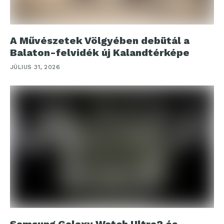
A Művészetek Völgyében debütál a
Balaton-felvidék új Kalandtérképe
JÚLIUS 31, 2026
Samsung Galaxy Watch Ultra2 és