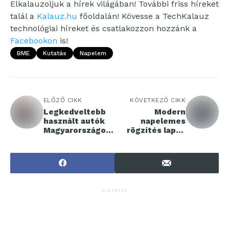
Elkalauzoljuk a hírek világában! További friss híreket
talál a
Kalauz.hu
főoldalán! Kövesse a TechKalauz
technológiai híreket és csatlakozzon hozzánk a
Facebookon
is!
BME
Kutatás
Napelem
ELŐZŐ CIKK
KÖVETKEZŐ CIKK
Legkedveltebb
Modern
használt autók
napelemes
Magyarországon
rögzítés lapos
2024 első
tetőszerkezetek
félévében
hez
HIRDETÉS