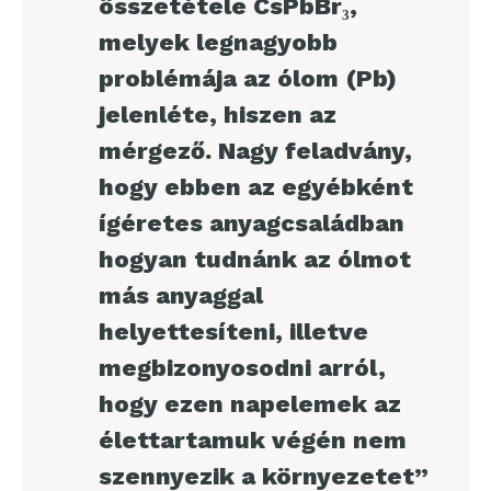
összetétele CsPbBr₃,
melyek legnagyobb
problémája az ólom (Pb)
jelenléte, hiszen az
mérgező. Nagy feladvány,
hogy ebben az egyébként
ígéretes anyagcsaládban
hogyan tudnánk az ólmot
más anyaggal
helyettesíteni, illetve
megbizonyosodni arról,
hogy ezen napelemek az
élettartamuk végén nem
szennyezik a környezetet”