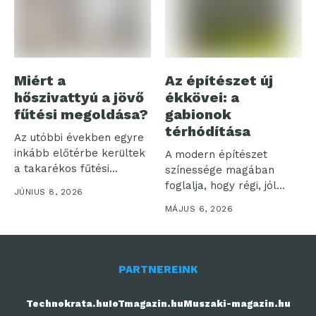
Miért a
Az építészet új
hőszivattyú a jövő
ékkövei: a
fűtési megoldása?
gabionok
térhódítása
Az utóbbi években egyre
inkább előtérbe kerültek
A modern építészet
a takarékos fűtési
színessége magában
technológiák. Az...
foglalja, hogy régi, jól
JÚNIUS 8, 2026
bevált megoldásokat
MÁJUS 6, 2026
újít...
PARTNEREINK
Technokrata.hu
IoTmagazin.hu
Muszaki-magazin.hu