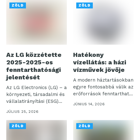
ZÖLD
ZÖLD
Az LG közzétette
Hatékony
2025-2025-os
vízellátás: a házi
fenntarthatósági
vízművek jövője
jelentését
A modern háztartásokban
egyre fontosabbá válik az
Az LG Electronics (LG) – a
erőforrások fenntartható
környezeti, társadalmi és
kezelése, ennek egyik...
vállalatirányítási (ESG)
JÚNIUS 14, 2026
menedzsment...
JÚLIUS 25, 2026
ZÖLD
ZÖLD