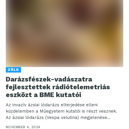
ZÖLD
Darázsfészek-vadászatra
fejlesztettek rádiótelemetriás
eszközt a BME kutatói
Az invazív ázsiai lódarázs elterjedése elleni
küzdelemben a Műegyetem kutatói is részt vesznek.
Az ázsiai lódarázs (Vespa velutina) megjelenése
komoly fenyegetést jelent a...
NOVEMBER 4, 2024