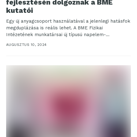
fejlesztésén dolgoznak a BME
kutatói
Egy új anyagcsoport használatával a jelenlegi hatásfok
megduplázása is reális lehet. A BME Fizikai
Intézetének munkatársai új típusú napelem-
alapanyagokkal végzett kutatásukról publikáltak az
AUGUSZTUS 10, 2024
Advanced Energy...