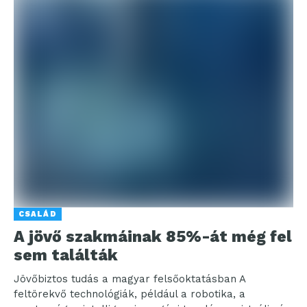
CSALÁD
A jövő szakmáinak 85%-át még fel
sem találták
Jövőbiztos tudás a magyar felsőoktatásban A
feltörekvő technológiák, például a robotika, a