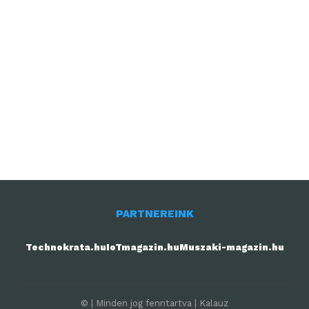
PARTNEREINK
Technokrata.hu
IoTmagazin.hu
Muszaki-magazin.hu
© | Minden jog fenntartva | Kalauz