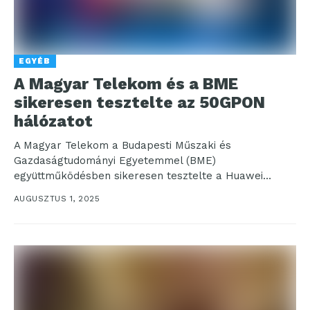
EGYÉB
A Magyar Telekom és a BME
sikeresen tesztelte az 50GPON
hálózatot
A Magyar Telekom a Budapesti Műszaki és
Gazdaságtudományi Egyetemmel (BME)
együttműködésben sikeresen tesztelte a Huawei
legújabb, szimmetrikus 50Gbps elméleti sebességre
AUGUSZTUS 1, 2025
képes Triple PON...