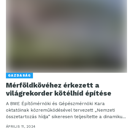
GAZDASÁG
Mérföldkövéhez érkezett a
világrekorder kötélhíd építése
A BME Építőmérnöki és Gépészmérnöki Kara
oktatóinak közreműködésével tervezett „Nemzeti
összetartozás hídja” sikeresen teljesítette a dinamikus
és statikus terhelési próbát. Sátoraljaújhelyen a Szár-
ÁPRILIS 11, 2024
hegyet...