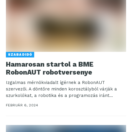
SZABADIDŐ
Hamarosan startol a BME
RobonAUT robotversenye
Izgalmas mérnökviadalt ígérnek a RobonAUT
szervezői. A döntőre minden korosztályból várják a
szurkolókat, a robotika és a programozás iránt
érdeklődőket. 2024. február 10-én...
FEBRUÁR 6, 2024