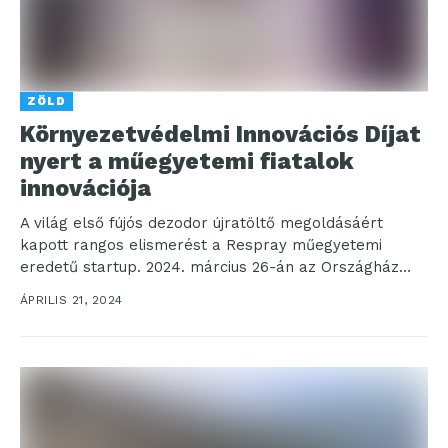
ZÖLD
Környezetvédelmi Innovációs Díjat
nyert a műegyetemi fiatalok
innovációja
A világ első fújós dezodor újratöltő megoldásáért
kapott rangos elismerést a Respray műegyetemi
eredetű startup. 2024. március 26-án az Országház
Felsőházi Termében átadták...
ÁPRILIS 21, 2024