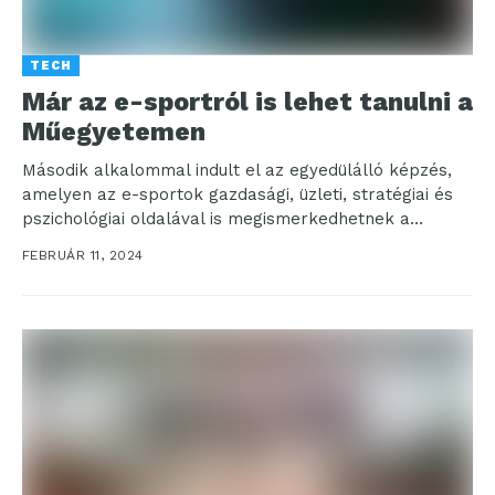
TECH
Már az e-sportról is lehet tanulni a
Műegyetemen
Második alkalommal indult el az egyedülálló képzés,
amelyen az e-sportok gazdasági, üzleti, stratégiai és
pszichológiai oldalával is megismerkedhetnek a
hallgatók. A hazai e-sport...
FEBRUÁR 11, 2024