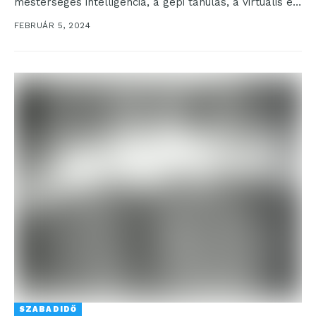
mesterséges intelligencia, a gépi tanulás, a virtuális és
kiterjesztett valóság, valamint...
FEBRUÁR 5, 2024
SZABADIDŐ