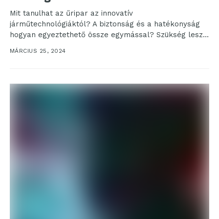
Mit tanulhat az űripar az innovatív
járműtechnológiáktól? A biztonság és a hatékonyság
hogyan egyeztethető össze egymással? Szükség lesz-
e még mérnökökre, vagy a mesterséges...
MÁRCIUS 25, 2024