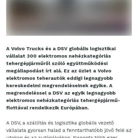
A Volvo Trucks és a DSV globális logisztikai
vállalat 300 elektromos nehézkategóriás
tehergépjárműről szóló együttműködési
megállapodást írt alá. Ez az üzlet a Volvo
elektromos teherautók eddigi legnagyobb
kereskedelmi megrendeléseinek egyike. A
megrendeléssel a DSV az egyik legnagyobb
elektromos nehézkategóriás tehergépjármű-
flottával rendelkezik Európában.
A DSV, a szállítás és logisztika globális vezető
vállalata gyorsan halad a fenntarthatóbb jövő felé az
utakon és az autópályákon. Naponta több ezer