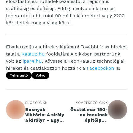
elosztástól és hulladékkezeléstől a regionális
szállításig és építésig. Eddig a Volvo elektromos
teherautói több mint 90 millió kilométert vagy 2200
kört tettek meg a világ körül.
Elkalauzoljuk a hírek világában! További friss híreket
talál a
Kalauz.hu
főoldalán! A cikkben partnerünk
volt az
ipar4.hu
. Kövesse a TechKalauz technológiai
híreket és csatlakozzon hozzánk a
Facebookon
is!
Teherautó
Volvo
ELŐZŐ CIKK
KÖVETKEZŐ CIKK
Bosnyák
Ősztől már 150-
Viktória: A sirály
en tanulnak
a király? – Egy
építőipari
klasszikus mese,
hiányszakmákat
ami nem
Pécsett