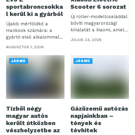
sportabroncsokka
Scooter 6 sorozat
l kerül ki a gyárból
Új roller-modellcsaláddal
bővíti magyarországi
Újabb mérföldkő a
kínálatát a Xiaomi, amely
Hankook számára: a
a korábbiakhoz képest
gyártó első alkalommal
JÚLIUS 23, 2026
nagyobb...
szereli fel prémium...
AUGUSZTUS 1, 2026
JÁRMŰ
JÁRMŰ
Tízből négy
Gázüzemű autózás
magyar autós
napjainkban –
került útközben
tények és
vészhelyzetbe az
tévhitek