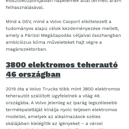
elosztóközpontjaiban napelemek által termelt áram
felhasználásával.
Mind a DSV, mind a Volvo Csoport elkötelezett a
tudományos alapú célok kezdeményezése mellett,
amely a Párizsi Megállapodás céljaival összhangban
ambiciózus klíma műveleteket hajt végre a
magánszektorban.
3800 elektromos teherautó
46 országban
2019 óta a Volvo Trucks több mint 3800 elektromos
teherautót szállított ügyfeleinek a világ 46
országába. A Volvo jelenleg az iparág legszélesebb
termékpalettáját kínálja nyolc teljesen elektromos
modellel, amelyek az alkalmazások széles
skálájában kielégítik az igényeket – a városi