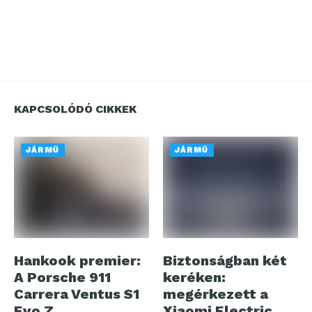
KAPCSOLÓDÓ CIKKEK
JÁRMŰ
JÁRMŰ
Hankook premier:
Biztonságban két
A Porsche 911
keréken:
Carrera Ventus S1
megérkezett a
Evo Z
Xiaomi Electric