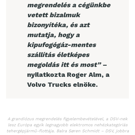
megrendelés a cégünkbe
vetett bizalmuk
bizonyítéka, és azt
mutatja, hogy a
kipufogógáz-mentes
szállítás életképes
megoldás itt és most”
–
nyilatkozta Roger Alm, a
Volvo Trucks elnöke.
A grandiózus megrendelés figyelembevételével, a DSV-nek
lesz Európa egyik legnagyobb elektromos nehézkategóriás
tehergépjármű-flottája. Balra Søren Schmidt – DSV, jobbra