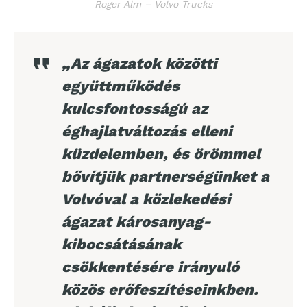
Roger Alm – Volvo Trucks
„Az ágazatok közötti
együttműködés
kulcsfontosságú az
éghajlatváltozás elleni
küzdelemben, és örömmel
bővítjük partnerségünket a
Volvóval a közlekedési
ágazat károsanyag-
kibocsátásának
csökkentésére irányuló
közös erőfeszítéseinkben.