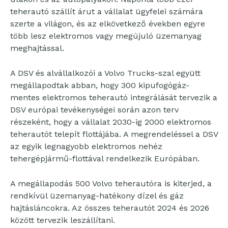
teherautó szállít árut a vállalat ügyfelei számára
szerte a világon, és az elkövetkező években egyre
több lesz elektromos vagy megújuló üzemanyag
meghajtással.
A DSV és alvállalkozói a Volvo Trucks-szal együtt
megállapodtak abban, hogy 300 kipufogógáz-
mentes elektromos teherautó integrálását tervezik a
DSV európai tevékenységei során azon terv
részeként, hogy a vállalat 2030-ig 2000 elektromos
teherautót telepít flottájába. A megrendeléssel a DSV
az egyik legnagyobb elektromos nehéz
tehergépjármű-flottával rendelkezik Európában.
A megállapodás 500 Volvo teherautóra is kiterjed, a
rendkívül üzemanyag-hatékony dízel és gáz
hajtásláncokra. Az összes teherautót 2024 és 2026
között tervezik leszállítani.