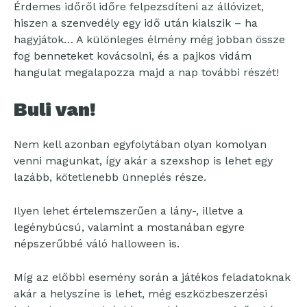
Érdemes időről időre felpezsdíteni az állóvizet,
hiszen a szenvedély egy idő után kialszik – ha
hagyjátok… A különleges élmény még jobban össze
fog benneteket kovácsolni, és a pajkos vidám
hangulat megalapozza majd a nap további részét!
Buli van!
Nem kell azonban egyfolytában olyan komolyan
venni magunkat, így akár a szexshop is lehet egy
lazább, kötetlenebb ünneplés része.
Ilyen lehet értelemszerűen a lány-, illetve a
legénybúcsú, valamint a mostanában egyre
népszerűbbé váló halloween is.
Míg az előbbi esemény során a játékos feladatoknak
akár a helyszíne is lehet, még eszközbeszerzési