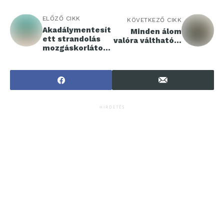
ELŐZŐ CIKK
KÖVETKEZŐ CIKK
Akadálymentesít
Minden álom
ett strandolás
valóra váltható…
mozgáskorlátoz
ott emberek
számára is
HIRDETÉS