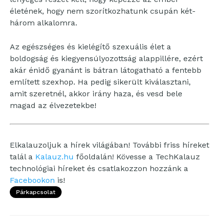
életének, hogy nem szorítkozhatunk csupán két-
három alkalomra.
Az egészséges és kielégítő szexuális élet a
boldogság és kiegyensúlyozottság alappillére, ezért
akár énidő gyanánt is bátran látogatható a fentebb
említett szexhop. Ha pedig sikerült kiválasztani,
amit szeretnél, akkor irány haza, és vesd bele
magad az élvezetekbe!
Elkalauzoljuk a hírek világában! További friss híreket
talál a
Kalauz.hu
főoldalán! Kövesse a TechKalauz
technológiai híreket és csatlakozzon hozzánk a
Facebookon
is!
Párkapcsolat