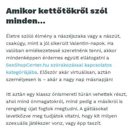
Amikor kettőtökről szól
minden…
Életre szóló élmény a nászéjszaka vagy a nászút,
csakúgy, mint a jól sikerült Valentin-napok. Ha
valóban emlékezetessé szeretnénk tenni, akkor
mindenképpen érdemes együtt ellátogatni a
SexShopCenter.hu szórakozással kapcsolatos
kategóriájába
. Először akár virtuálisan, aztán
személyesen is – akár a nagy nap másnapján!
Itt aztán egy klassz önismereti túrán vehettek részt,
ahol mind önmagatokról, mind pedig a másikról is
rengeteg újat fogtok megtudni. A gátlásokat
levetkőzve meg tudjátok vitatni, hogy kit milyen
szexuális játékszer vonz, vagy épp taszít.