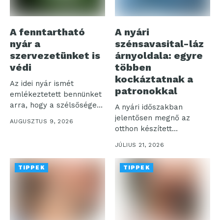
A fenntartható
A nyári
nyár a
szénsavasital-láz
szervezetünket is
árnyoldala: egyre
védi
többen
kockáztatnak a
Az idei nyár ismét
patronokkal
emlékeztetett bennünket
arra, hogy a szélsőséges
A nyári időszakban
hőség már...
jelentősen megnő az
AUGUSZTUS 9, 2026
otthon készített
szénsavas italok iránti
JÚLIUS 21, 2026
igény,...
TIPPEK
TIPPEK