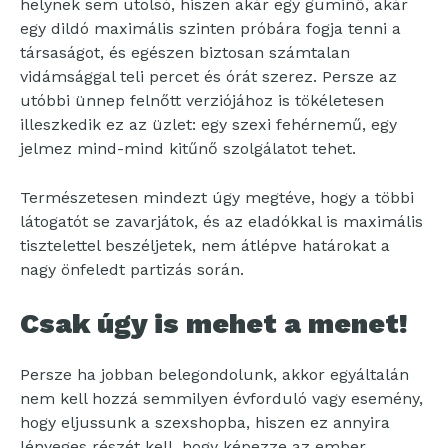
helynek sem utolsó, hiszen akár egy guminő, akár
egy dildó maximális szinten próbára fogja tenni a
társaságot, és egészen biztosan számtalan
vidámsággal teli percet és órát szerez. Persze az
utóbbi ünnep felnőtt verziójához is tökéletesen
illeszkedik ez az üzlet: egy szexi fehérnemű, egy
jelmez mind-mind kitűnő szolgálatot tehet.
Természetesen mindezt úgy megtéve, hogy a többi
látogatót se zavarjátok, és az eladókkal is maximális
tisztelettel beszéljetek, nem átlépve határokat a
nagy önfeledt partizás során.
Csak úgy is mehet a menet!
Persze ha jobban belegondolunk, akkor egyáltalán
nem kell hozzá semmilyen évforduló vagy esemény,
hogy eljussunk a szexshopba, hiszen ez annyira
lényeges részét kell, hogy képezze az ember