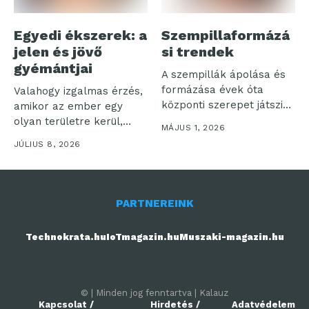
Egyedi ékszerek: a
Szempillaformázá
jelen és jövő
si trendek
gyémántjai
A szempillák ápolása és
formázása évek óta
Valahogy izgalmas érzés,
központi szerepet játszik
amikor az ember egy
a szépségápolásban,...
olyan területre kerül,
MÁJUS 1, 2026
amelyet talán...
JÚLIUS 8, 2026
PARTNEREINK
Technokrata.hu
IoTmagazin.hu
Muszaki-magazin.hu
© | Minden jog fenntartva | Kalauz
Kapcsolat /
Hirdetés /
Adatvédelem