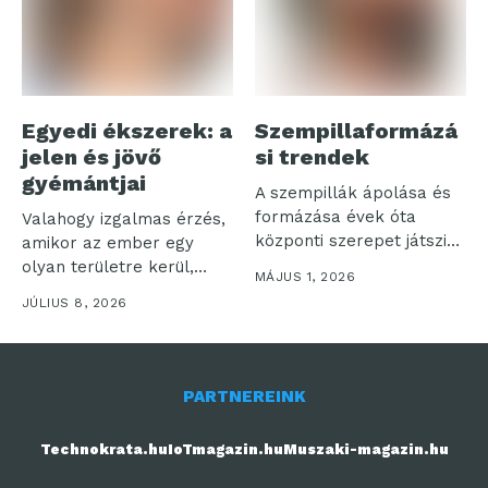
Egyedi ékszerek: a
Szempillaformázá
jelen és jövő
si trendek
gyémántjai
A szempillák ápolása és
formázása évek óta
Valahogy izgalmas érzés,
központi szerepet játszik
amikor az ember egy
a szépségápolásban,...
olyan területre kerül,
MÁJUS 1, 2026
amelyet talán...
JÚLIUS 8, 2026
PARTNEREINK
Technokrata.hu
IoTmagazin.hu
Muszaki-magazin.hu