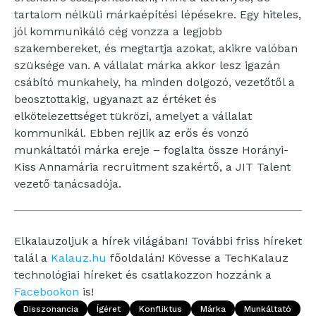
tartalom nélküli márkaépítési lépésekre. Egy hiteles,
jól kommunikáló cég vonzza a legjobb
szakembereket, és megtartja azokat, akikre valóban
szüksége van. A vállalat márka akkor lesz igazán
csábító munkahely, ha minden dolgozó, vezetőtől a
beosztottakig, ugyanazt az értéket és
elkötelezettséget tükrözi, amelyet a vállalat
kommunikál. Ebben rejlik az erős és vonzó
munkáltatói márka ereje – foglalta össze Horányi-
Kiss Annamária recruitment szakértő, a JIT Talent
vezető tanácsadója.
Elkalauzoljuk a hírek világában! További friss híreket
talál a
Kalauz.hu
főoldalán! Kövesse a TechKalauz
technológiai híreket és csatlakozzon hozzánk a
Facebookon
is!
Disszonancia
Ígéret
Konfliktus
Márka
Munkáltató