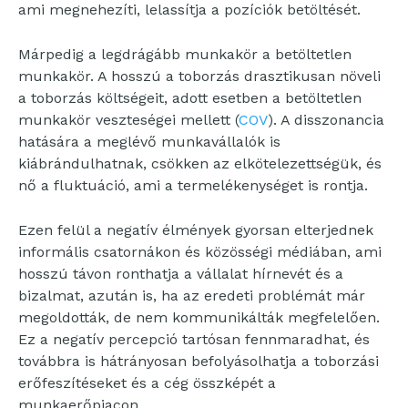
ami megnehezíti, lelassítja a pozíciók betöltését.
Márpedig a legdrágább munkakör a betöltetlen
munkakör. A hosszú a toborzás drasztikusan növeli
a toborzás költségeit, adott esetben a betöltetlen
munkakör veszteségei mellett (
COV
). A disszonancia
hatására a meglévő munkavállalók is
kiábrándulhatnak, csökken az elkötelezettségük, és
nő a fluktuáció, ami a termelékenységet is rontja.
Ezen felül a negatív élmények gyorsan elterjednek
informális csatornákon és közösségi médiában, ami
hosszú távon ronthatja a vállalat hírnevét és a
bizalmat, azután is, ha az eredeti problémát már
megoldották, de nem kommunikálták megfelelően.
Ez a negatív percepció tartósan fennmaradhat, és
továbbra is hátrányosan befolyásolhatja a toborzási
erőfeszítéseket és a cég összképét a
munkaerőpiacon.