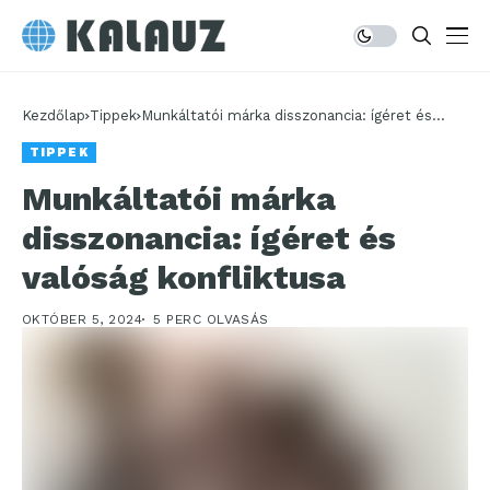
Kezdőlap
Tippek
Munkáltatói márka disszonancia: ígéret és
valóság konfliktusa
TIPPEK
Munkáltatói márka
disszonancia: ígéret és
valóság konfliktusa
OKTÓBER 5, 2024
5 PERC OLVASÁS