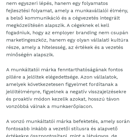
nem egyszeri lépés, hanem egy folyamatos
fejlesztési folyamat, amely a munkavállalói élmény,
a belső kommunikáció és a cégvezetés integrált
megközelítésén alapszik. A cégeknek el kell
fogadniuk, hogy az employer branding nem csupán
marketingeszköz, hanem egy olyan vállalati kultúra
része, amely a hitelesség, az értékek és a vezetés
minőségén alapszik.
A munkáltatói márka fenntarthatóságának fontos
pillére a jelöltek elégedettsége. Azon vállalatok,
amelyek következetesen figyelmet fordítanak a
jelöltélményre, figyelnek a negatív visszajelzésekre
és proaktív módon kezelik azokat, hosszú távon
vonzóbbá válnak a munkaerőpiacon.
A vonzó munkáltatói márka befektetés, amely során
fontosabb inkább a vezetői stílusra és alapvető
értékekre összpontosítani, mint a látványos, de