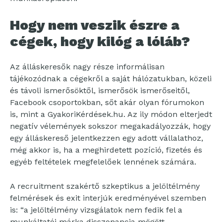
Hogy nem veszik észre a
cégek, hogy kilóg a lóláb?
Az álláskeresők nagy része informálisan
tájékozódnak a cégekről a saját hálózatukban, közeli
és távoli ismerősöktől, ismerősök ismerőseitől,
Facebook csoportokban, sőt akár olyan fórumokon
is, mint a GyakoriKérdések.hu. Az ily módon elterjedt
negatív vélemények sokszor megakadályozzák, hogy
egy álláskereső jelentkezzen egy adott vállalathoz,
még akkor is, ha a meghirdetett pozíció, fizetés és
egyéb feltételek megfelelőek lennének számára.
A recruitment szakértő szkeptikus a jelöltélmény
felmérések és exit interjúk eredményével szemben
is: “a jelöltélmény vizsgálatok nem fedik fel a
munkáltatói márka disszonancia mögött