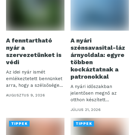
A fenntartható
A nyári
nyár a
szénsavasital-láz
szervezetünket is
árnyoldala: egyre
védi
többen
kockáztatnak a
Az idei nyár ismét
patronokkal
emlékeztetett bennünket
arra, hogy a szélsőséges
A nyári időszakban
hőség már...
jelentősen megnő az
AUGUSZTUS 9, 2026
otthon készített
szénsavas italok iránti
JÚLIUS 21, 2026
igény,...
TIPPEK
TIPPEK