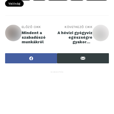
Valóság
ELŐZŐ CIKK
KÖVETKEZŐ CIKK
Mindent a
A hévízi gyógyvíz
szabadúszó
egészségre
munkákról
gyakorolt
jótékony hatásai
HIRDETÉS