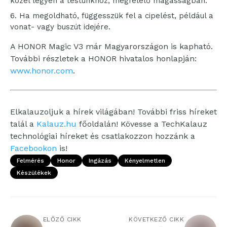
közel legyen a testünkhöz, megfelelő magasságban.
Ha megoldható, függesszük fel a cipelést, például a
vonat- vagy buszút idejére.
A HONOR Magic V3 már Magyarországon is kapható.
További részletek a HONOR hivatalos honlapján:
www.honor.com
.
Elkalauzoljuk a hírek világában! További friss híreket
talál a
Kalauz.hu
főoldalán! Kövesse a TechKalauz
technológiai híreket és csatlakozzon hozzánk a
Facebookon
is!
Felmérés
Honor
Ingázás
Kényelmetlen
Készülékek
ELŐZŐ CIKK
KÖVETKEZŐ CIKK