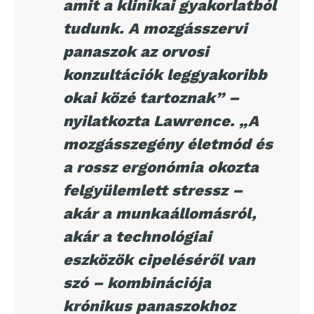
amit a klinikai gyakorlatból
tudunk. A mozgásszervi
panaszok az orvosi
konzultációk leggyakoribb
okai közé tartoznak” –
nyilatkozta Lawrence. „A
mozgásszegény életmód és
a rossz ergonómia okozta
felgyülemlett stressz –
akár a munkaállomásról,
akár a technológiai
eszközök cipeléséről van
szó – kombinációja
krónikus panaszokhoz