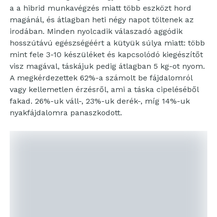
a a hibrid munkavégzés miatt több eszközt hord
magánál, és átlagban heti négy napot töltenek az
irodában. Minden nyolcadik válaszadó aggódik
hosszútávú egészségéért a kütyük súlya miatt: több
mint fele 3-10 készüléket és kapcsolódó kiegészítőt
visz magával, táskájuk pedig átlagban 5 kg-ot nyom.
A megkérdezettek 62%-a számolt be fájdalomról
vagy kellemetlen érzésről, ami a táska cipeléséből
fakad. 26%-uk váll-, 23%-uk derék-, míg 14%-uk
nyakfájdalomra panaszkodott.