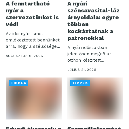
A fenntartható
A nyári
nyár a
szénsavasital-láz
szervezetünket is
árnyoldala: egyre
védi
többen
kockáztatnak a
Az idei nyár ismét
patronokkal
emlékeztetett bennünket
arra, hogy a szélsőséges
A nyári időszakban
hőség már...
jelentősen megnő az
AUGUSZTUS 9, 2026
otthon készített
szénsavas italok iránti
JÚLIUS 21, 2026
igény,...
TIPPEK
TIPPEK
Egyedi ékszerek: a
Szempillaformázá