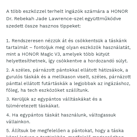
A több eszközzel terhelt ingázók számára a HONOR
Dr. Rebekah Jade Lawrence-szel együttműködve
szedett össze hasznos tippeket:
Rendszeresen nézzük át és csökkentsük a táskánk
tartalmát – fontoljuk meg olyan eszközök használatát,
mint a HONOR Magic V3, amelyek több kütyüt
helyettesíthetnek, így csökkentve a hordozandó súlyt.
A széles, párnázott pántokkal ellátott hátizsákok, a
gurulós táskák és a mellkason viselt, széles, párnázott
pánttal ellátott futártáskák a legjobbak az ingázáshoz,
főleg, ha tech eszközöket szállítunk.
Kerüljük az egypántos válltáskákat és a
túlméretezett táskákat.
Ha egypántos táskát használunk, váltogassuk
vállainkon.
Állítsuk be megfelelően a pántokat, hogy a táska