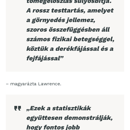
tömegeloszlás súlyosbítja.
A rossz testtartás, amelyet
a görnyedés jellemez,
szoros összefüggésben áll
számos fizikai betegséggel,
köztük a derékfájással és a
fejfájással”
– magyarázta Lawrence.
„Ezek a statisztikák
együttesen demonstrálják,
hogy fontos jobb