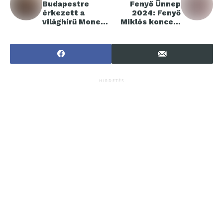
Budapestre
Fenyő Ünnep
érkezett a
2024: Fenyő
világhírű Monet -
Miklós koncert
The Immersive
az Erkelben
Experience
kiállítás
HIRDETÉS