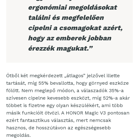
ergonómiai megoldásokat
találni és megfelelően
cipelni a csomagokat azért,
hogy az emberek jobban
érezzék magukat.”
Ötből két megkérdezett „átlagos” jelzővel illette
tartását, míg 55% bevallotta, hogy görnyed eszköze
fölött. Nem meglepő módon, a válaszadók 35%-a
szívesen cipelne kevesebb eszközt, míg 52%-a akár
többet is fizetne egy olyan készülékért, ami több
másik funkcióit ötvözi. A HONOR Magic V3 pontosan
ezért fantasztikus választás, mert nemcsak
hasznos, de hosszútávon az egészségesebb
megoldás.