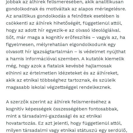
jobbak az álhírek felismerésében, akik analitikusan
gondolkodnak és motiváltak az alapos mérlegelésre.
Az analitikus gondolkodás a felnőttek esetében is
csökkenti az álhírek hihetőségét, függetlenül attól,
hogy az adott hír egyezik-e az olvasó ideológiáival.
Sőt, már maga a kognitív erőfeszítés – vagyis az, ha
figyelmesen, mélyrehatóan elgondolkodunk egy
olvasott hír igazságtartalmán – is védelmet nyújthat
a hamis információval szemben. A kutatók kiemelik
még, hogy azok a fiatalok kevésbé hajlamosak
elhinni az értelmetlen idézeteket és az álhíreket,
akik az etnikai többséghez tartoznak, és szüleik
magasabb iskolai végzettséggel rendelkeznek.
A szerzők szerint az álhírek felismeréséhez a
kognitív képességek összességében fontosabbak,
mint a társadalmi-gazdasági és az etnikai
hovatartozás. Ez azt jelenti, hogy függetlenül attól,
milyen társadalmi vagy etnikai státuszú egy serdülő,