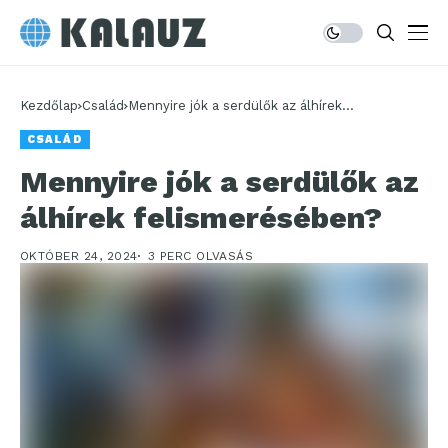
Kezdőlap
Család
Mennyire jók a serdülők az álhírek
felismerésében?
CSALÁD
Mennyire jók a serdülők az
álhírek felismerésében?
OKTÓBER 24, 2024
3 PERC OLVASÁS