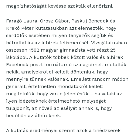
megbízhatóságát kevéssé szokták ellenőrizni.
Faragó Laura, Orosz Gábor, Paskuj Benedek és
Krekó Péter kutatásukban azt elemezték, hogy
serdülők esetében milyen tényezők segítik és
hátráltatják az álhírek felismerését. Vizsgálatukban
összesen 1582 magyar gimnazista vett részt 25
iskolából. A kutatók többek között valós és álhírek
Facebook-poszt formátumú szalagcímeit mutatták
nekik, amelyekről el kellett dönteniük, hogy
mennyire tűnnek valósnak. Emellett random módon
generált, értelmetlen mondatokról kellett
megítélniük, hogy van-e jelentésük – ha valaki az
ilyen idézeteknek értelmezhető mélységet
tulajdonít, az növeli az esélyét annak is, hogy
bedőljön az álhíreknek.
A kutatás eredményei szerint azok a tinédzserek