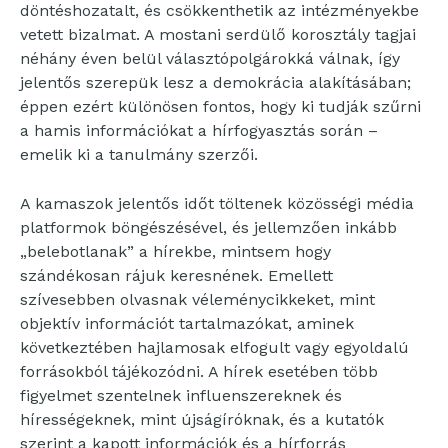
döntéshozatalt, és csökkenthetik az intézményekbe
vetett bizalmat. A mostani serdülő korosztály tagjai
néhány éven belül választópolgárokká válnak, így
jelentős szerepük lesz a demokrácia alakításában;
éppen ezért különösen fontos, hogy ki tudják szűrni
a hamis információkat a hírfogyasztás során –
emelik ki a tanulmány szerzői.
A kamaszok jelentős időt töltenek közösségi média
platformok böngészésével, és jellemzően inkább
„belebotlanak” a hírekbe, mintsem hogy
szándékosan rájuk keresnének. Emellett
szívesebben olvasnak véleménycikkeket, mint
objektív információt tartalmazókat, aminek
következtében hajlamosak elfogult vagy egyoldalú
forrásokból tájékozódni. A hírek esetében több
figyelmet szentelnek influenszereknek és
hírességeknek, mint újságíróknak, és a kutatók
szerint a kapott információk és a hírforrás