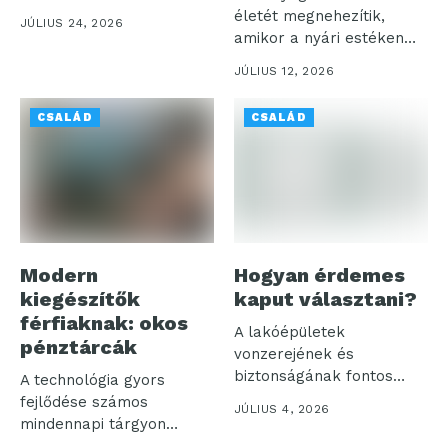
megfelelő...
életét megnehezítik,
JÚLIUS 24, 2026
amikor a nyári estéken
akarjuk élvezni a...
JÚLIUS 12, 2026
CSALÁD
CSALÁD
Modern
Hogyan érdemes
kiegészítők
kaput választani?
férfiaknak: okos
A lakóépületek
pénztárcák
vonzerejének és
biztonságának fontos
A technológia gyors
eleme a kapu. Hiszen
fejlődése számos
JÚLIUS 4, 2026
első látásra...
mindennapi tárgyon
hagyott nyomot, és a