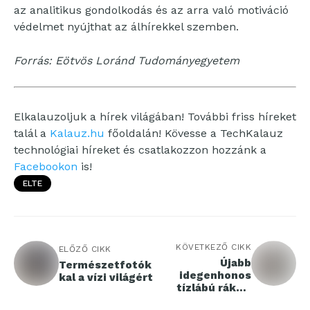
az analitikus gondolkodás és az arra való motiváció
védelmet nyújthat az álhírekkel szemben.
Forrás: Eötvös Loránd Tudományegyetem
Elkalauzoljuk a hírek világában! További friss híreket
talál a
Kalauz.hu
főoldalán! Kövesse a TechKalauz
technológiai híreket és csatlakozzon hozzánk a
Facebookon
is!
ELTE
KÖVETKEZŐ CIKK
ELŐZŐ CIKK
Újabb
Természetfotók
idegenhonos
kal a vízi világért
tízlábú rákfaj
jelent meg a