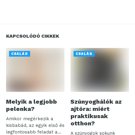
KAPCSOLÓDÓ CIKKEK
CSALÁD
CSALÁD
Melyik a legjobb
Szúnyoghálók az
pelenka?
ajtóra: miért
praktikusak
Amikor megérkezik a
otthon?
kisbabád, az egyik első és
legfontosabb feladat a
A szúnyogok sokunk