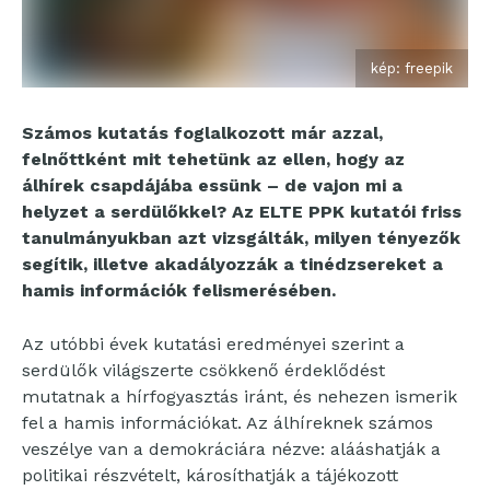
kép: freepik
Számos kutatás foglalkozott már azzal,
felnőttként mit tehetünk az ellen, hogy az
álhírek csapdájába essünk – de vajon mi a
helyzet a serdülőkkel? Az ELTE PPK kutatói friss
tanulmányukban azt vizsgálták, milyen tényezők
segítik, illetve akadályozzák a tinédzsereket a
hamis információk felismerésében.
Az utóbbi évek kutatási eredményei szerint a
serdülők világszerte csökkenő érdeklődést
mutatnak a hírfogyasztás iránt, és nehezen ismerik
fel a hamis információkat. Az álhíreknek számos
veszélye van a demokráciára nézve: alááshatják a
politikai részvételt, károsíthatják a tájékozott