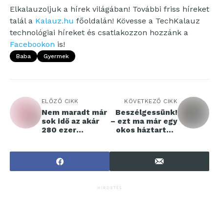
Elkalauzoljuk a hírek világában! További friss híreket
talál a
Kalauz.hu
főoldalán! Kövesse a TechKalauz
technológiai híreket és csatlakozzon hozzánk a
Facebookon
is!
Baba
Gyermek
ELŐZŐ CIKK
KÖVETKEZŐ CIKK
Nem maradt már
Beszélgessünk!
sok idő az akár
– ezt ma már egy
280 ezer
okos háztartási
forintos
eszköznek is
adójóváírás
mondhatjuk!
megszerzésére
HIRDETÉS