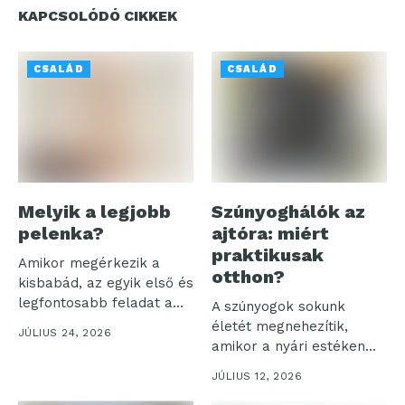
KAPCSOLÓDÓ CIKKEK
CSALÁD
CSALÁD
Melyik a legjobb
Szúnyoghálók az
pelenka?
ajtóra: miért
praktikusak
Amikor megérkezik a
otthon?
kisbabád, az egyik első és
legfontosabb feladat a
A szúnyogok sokunk
megfelelő...
életét megnehezítik,
JÚLIUS 24, 2026
amikor a nyári estéken
akarjuk élvezni a...
JÚLIUS 12, 2026