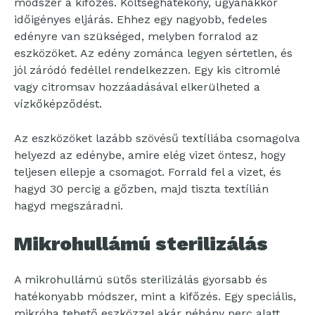
módszer a kifőzés. Költséghatékony, ugyanakkor
időigényes eljárás. Ehhez egy nagyobb, fedeles
edényre van szükséged, melyben forralod az
eszközöket. Az edény zománca legyen sértetlen, és
jól záródó fedéllel rendelkezzen. Egy kis citromlé
vagy citromsav hozzáadásával elkerülheted a
vízkőképződést.
Az eszközöket lazább szövésű textíliába csomagolva
helyezd az edénybe, amire elég vizet öntesz, hogy
teljesen ellepje a csomagot. Forrald fel a vizet, és
hagyd 30 percig a gőzben, majd tiszta textílián
hagyd megszáradni.
Mikrohullámú sterilizálás
A mikrohullámú sütős sterilizálás gyorsabb és
hatékonyabb módszer, mint a kifőzés. Egy speciális,
mikróba tehető eszközzel akár néhány perc alatt