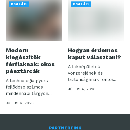
CSALÁD
CSALÁD
Modern
Hogyan érdemes
kiegészítők
kaput választani?
férfiaknak: okos
A lakóépületek
pénztárcák
vonzerejének és
biztonságának fontos
A technológia gyors
eleme a kapu. Hiszen
fejlődése számos
JÚLIUS 4, 2026
első látásra...
mindennapi tárgyon
hagyott nyomot, és a
JÚLIUS 6, 2026
férfiak...
PARTNEREINK