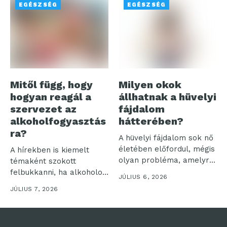
EGÉSZSÉG
EGÉSZSÉG
Mitől függ, hogy
Milyen okok
hogyan reagál a
állhatnak a hüvelyi
szervezet az
fájdalom
alkoholfogyasztás
hátterében?
ra?
A hüvelyi fájdalom sok nő
életében előfordul, mégis
A hírekben is kiemelt
olyan probléma, amelyről
témaként szokott
sokan...
felbukkanni, ha alkoholos
JÚLIUS 6, 2026
befolyásoltság
JÚLIUS 7, 2026
következtében történik...