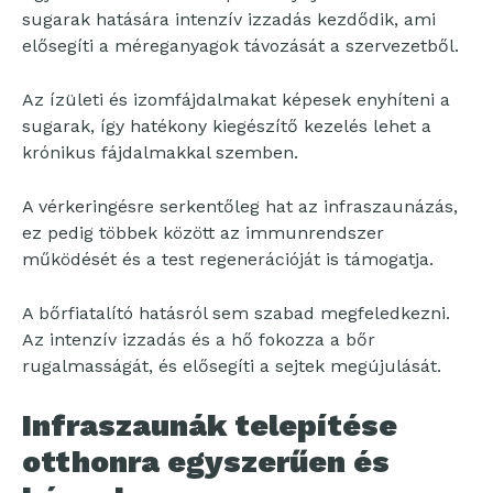
sugarak hatására intenzív izzadás kezdődik, ami
elősegíti a méreganyagok távozását a szervezetből.
Az ízületi és izomfájdalmakat képesek enyhíteni a
sugarak, így hatékony kiegészítő kezelés lehet a
krónikus fájdalmakkal szemben.
A vérkeringésre serkentőleg hat az infraszaunázás,
ez pedig többek között az immunrendszer
működését és a test regenerációját is támogatja.
A bőrfiatalító hatásról sem szabad megfeledkezni.
Az intenzív izzadás és a hő fokozza a bőr
rugalmasságát, és elősegíti a sejtek megújulását.
Infraszaunák telepítése
otthonra egyszerűen és