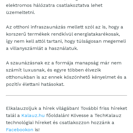
elektromos hálózatra csatlakoztatva lehet
üzemeltetni.
Az otthoni infraszaunázás mellett szól az is, hogy a
korszerű termékek rendkívül energiatakarékosak,
így nem kell attól tartani, hogy túlságosan megemeli
a villanyszámlát a használatuk.
A szaunázásnak ez a formája manapság már nem
számít luxusnak, és egyre többen élvezik
otthonukban is az ennek köszönhető kényelmet és a
pozitív élettani hatásokat.
Elkalauzoljuk a hírek világában! További friss híreket
talál a
Kalauz.hu
főoldalán! Kövesse a TechKalauz
technológiai híreket és csatlakozzon hozzánk a
Facebookon
is!