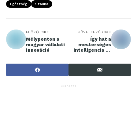
Egészség
Szauna
ELŐZŐ CIKK
KÖVETKEZŐ CIKK
Mélyponton a
Így hat a
magyar vállalati
mesterséges
innováció
intelligencia az
energiafelhaszn
álásunkra
HIRDETÉS