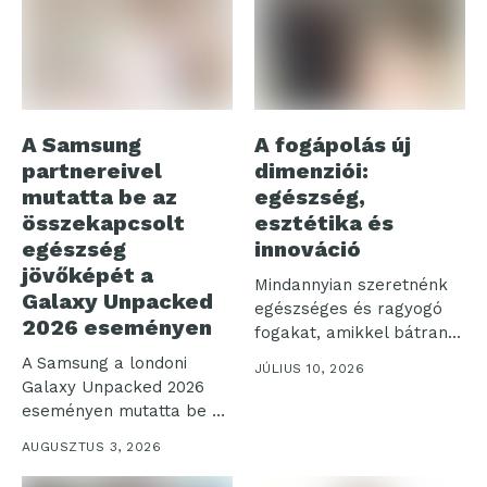
A Samsung
A fogápolás új
partnereivel
dimenziói:
mutatta be az
egészség,
összekapcsolt
esztétika és
egészség
innováció
jövőképét a
Mindannyian szeretnénk
Galaxy Unpacked
egészséges és ragyogó
2026 eseményen
fogakat, amikkel bátran
mosolyoghatunk a világra.
A Samsung a londoni
JÚLIUS 10, 2026
Az...
Galaxy Unpacked 2026
eseményen mutatta be a
digitális...
AUGUSZTUS 3, 2026