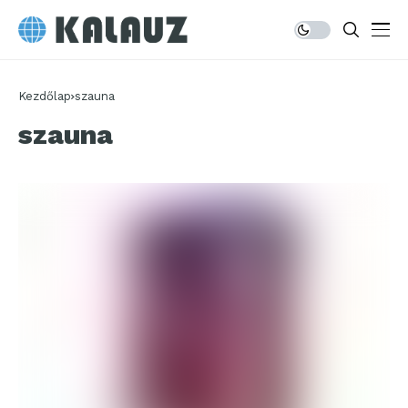
Kezdőlap
szauna
szauna