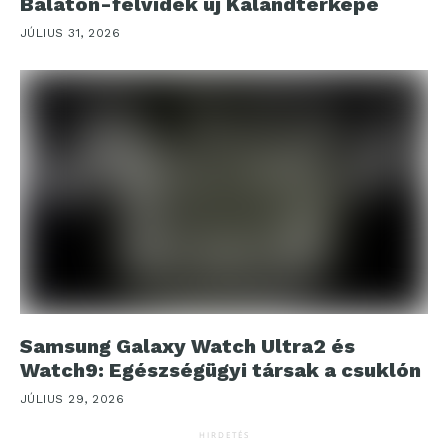
Balaton-felvidék új Kalandtérképe
JÚLIUS 31, 2026
Samsung Galaxy Watch Ultra2 és
Watch9: Egészségügyi társak a csuklón
JÚLIUS 29, 2026
HIRDETÉS