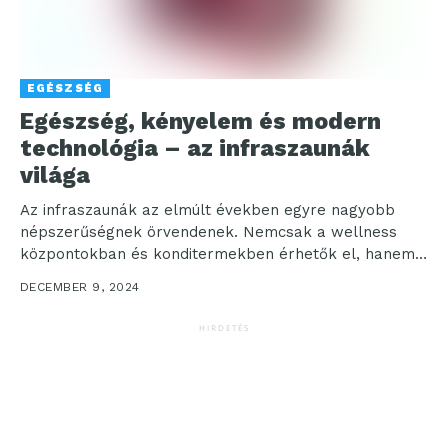
EGÉSZSÉG
Egészség, kényelem és modern
technológia – az infraszaunák
világa
Az infraszaunák az elmúlt években egyre nagyobb
népszerűségnek örvendenek. Nemcsak a wellness
központokban és konditermekben érhetők el, hanem
otthonra is megfizethető áron telepíthetőek....
DECEMBER 9, 2024
HIRDETÉS