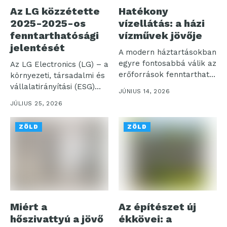
Az LG közzétette
Hatékony
2025-2025-os
vízellátás: a házi
fenntarthatósági
vízművek jövője
jelentését
A modern háztartásokban
egyre fontosabbá válik az
Az LG Electronics (LG) – a
erőforrások fenntartható
környezeti, társadalmi és
kezelése, ennek egyik...
vállalatirányítási (ESG)
JÚNIUS 14, 2026
menedzsment...
JÚLIUS 25, 2026
ZÖLD
ZÖLD
Miért a
Az építészet új
hőszivattyú a jövő
ékkövei: a