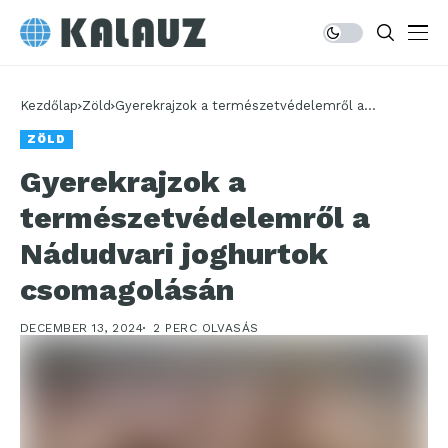
Kezdőlap
Zöld
Gyerekrajzok a természetvédelemről a
Nádudvari joghurtok csomagolásán
ZÖLD
Gyerekrajzok a
természetvédelemről a
Nádudvari joghurtok
csomagolásán
DECEMBER 13, 2024
2 PERC OLVASÁS