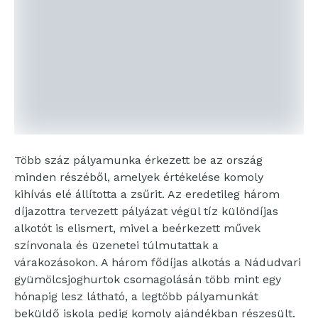
Több száz pályamunka érkezett be az ország
minden részéből, amelyek értékelése komoly
kihívás elé állította a zsűrit. Az eredetileg három
díjazottra tervezett pályázat végül tíz különdíjas
alkotót is elismert, mivel a beérkezett művek
színvonala és üzenetei túlmutattak a
várakozásokon. A három fődíjas alkotás a Nádudvari
gyümölcsjoghurtok csomagolásán több mint egy
hónapig lesz látható, a legtöbb pályamunkát
beküldő iskola pedig komoly ajándékban részesült.