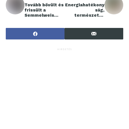
Tovább bővült és
Energiahatékony
frissült a
ság,
Semmelweis
természetes
HELP alkalmazás
anyagok és
innováció: a jövő
házai
Szentendrén
HIRDETÉS