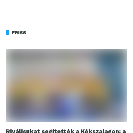
FRISS
Riválisukat segítették a Kékszalagon: a