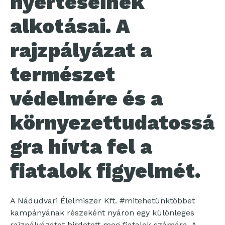
nyerteseinek
alkotásai. A
rajzpályázat a
természet
védelmére és a
környezettudatossá
gra hívta fel a
fiatalok figyelmét.
A Nádudvari Élelmiszer Kft. #mitehetünktöbbet
kampányának részeként nyáron egy különleges
rajzpályázatot hirdetett meg fiatalok számára. A