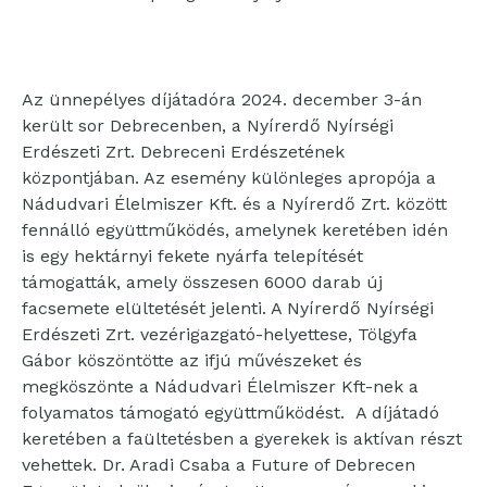
Az ünnepélyes díjátadóra 2024. december 3-án
került sor Debrecenben, a Nyírerdő Nyírségi
Erdészeti Zrt. Debreceni Erdészetének
központjában. Az esemény különleges apropója a
Nádudvari Élelmiszer Kft. és a Nyírerdő Zrt. között
fennálló együttműködés, amelynek keretében idén
is egy hektárnyi fekete nyárfa telepítését
támogatták, amely összesen 6000 darab új
facsemete elültetését jelenti. A Nyírerdő Nyírségi
Erdészeti Zrt. vezérigazgató-helyettese, Tölgyfa
Gábor köszöntötte az ifjú művészeket és
megköszönte a Nádudvari Élelmiszer Kft-nek a
folyamatos támogató együttműködést. A díjátadó
keretében a faültetésben a gyerekek is aktívan részt
vehettek. Dr. Aradi Csaba a Future of Debrecen