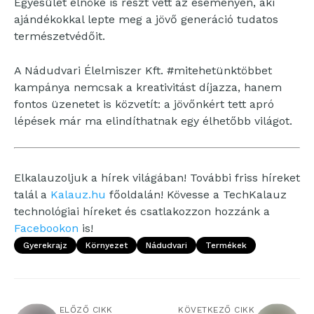
Egyesület elnöke is részt vett az eseményen, aki
ajándékokkal lepte meg a jövő generáció tudatos
természetvédőit.
A Nádudvari Élelmiszer Kft. #mitehetünktöbbet
kampánya nemcsak a kreativitást díjazza, hanem
fontos üzenetet is közvetít: a jövőnkért tett apró
lépések már ma elindíthatnak egy élhetőbb világot.
Elkalauzoljuk a hírek világában! További friss híreket
talál a
Kalauz.hu
főoldalán! Kövesse a TechKalauz
technológiai híreket és csatlakozzon hozzánk a
Facebookon
is!
Gyerekrajz
Környezet
Nádudvari
Termékek
ELŐZŐ CIKK
KÖVETKEZŐ CIKK