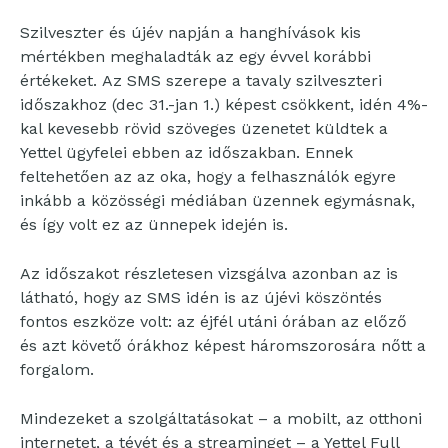
Szilveszter és újév napján a hanghívások kis
mértékben meghaladták az egy évvel korábbi
értékeket. Az SMS szerepe a tavaly szilveszteri
időszakhoz (dec 31.-jan 1.) képest csökkent, idén 4%-
kal kevesebb rövid szöveges üzenetet küldtek a
Yettel ügyfelei ebben az időszakban. Ennek
feltehetően az az oka, hogy a felhasználók egyre
inkább a közösségi médiában üzennek egymásnak,
és így volt ez az ünnepek idején is.
Az időszakot részletesen vizsgálva azonban az is
látható, hogy az SMS idén is az újévi köszöntés
fontos eszköze volt: az éjfél utáni órában az előző
és azt követő órákhoz képest háromszorosára nőtt a
forgalom.
Mindezeket a szolgáltatásokat – a mobilt, az otthoni
internetet, a tévét és a streaminget – a Yettel Full