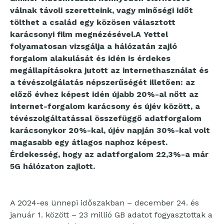
válnak távoli szeretteink, vagy minőségi időt
tölthet a család egy közösen választott
karácsonyi film megnézésével.
A Yettel
folyamatosan vizsgálja a hálózatán zajló
forgalom alakulását és idén is érdekes
megállapításokra jutott az internethasználat és
a tévészolgálatás népszerűségét illetően: az
előző évhez képest idén újabb 20%-al nőtt az
internet-forgalom karácsony és újév között, a
tévészolgáltatással összefüggő adatforgalom
karácsonykor 20%-kal, újév napján 30%-kal volt
magasabb egy átlagos naphoz képest.
Érdekesség, hogy az adatforgalom
22,3%-a már
5G hálózaton zajlott.
A 2024-es ünnepi időszakban – december 24. és
január 1. között – 23 millió GB adatot fogyasztottak a