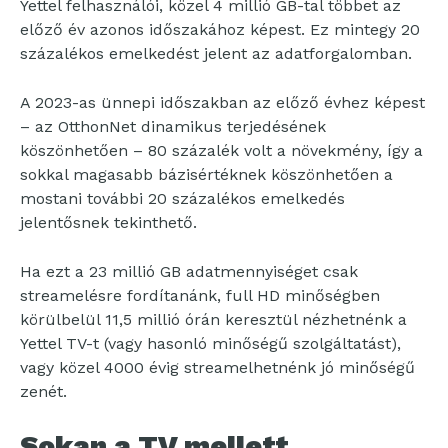
Yettel felhasználói, közel 4 millió GB-tal többet az
előző év azonos időszakához képest. Ez mintegy 20
százalékos emelkedést jelent az adatforgalomban.
A 2023-as ünnepi időszakban az előző évhez képest
– az OtthonNet dinamikus terjedésének
köszönhetően – 80 százalék volt a növekmény, így a
sokkal magasabb bázisértéknek köszönhetően a
mostani további 20 százalékos emelkedés
jelentősnek tekinthető.
Ha ezt a 23 millió GB adatmennyiséget csak
streamelésre fordítanánk, full HD minőségben
körülbelül 11,5 millió órán keresztül nézhetnénk a
Yettel TV-t (vagy hasonló minőségű szolgáltatást),
vagy közel 4000 évig streamelhetnénk jó minőségű
zenét.
Sokan a TV mellett