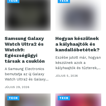
TECH
TECH
Samsung Galaxy
Hogyan készülnek
Watch Ultra2 és
a kályhaajtók és
Watch9:
kandallóbetétek?
Egészségügyi
Eszébe jutott már, hogyan
társak a csuklón
készülnek azok a
kályhaajtók és tűzterek,
A Samsung Electronics
amelyek otthonaink...
bemutatja az új Galaxy
JÚLIUS 5, 2026
Watch Ultra2 és Galaxy
Watch9...
JÚLIUS 29, 2026
TECH
TECH