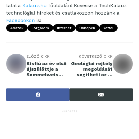
talál a
Kalauz.hu
főoldalán! Kövesse a TechKalauz
technológiai híreket és csatlakozzon hozzánk a
Facebookon
is!
Adatok
Forgalom
Internet
Ünnepek
Yettel
ELŐZŐ CIKK
KÖVETKEZŐ CIKK
Kisfiú az év első
Geológiai rejtély
újszülöttje a
megoldását
Semmelweis
segítheti az új
Egyetemen
Hold-térkép
HIRDETÉS