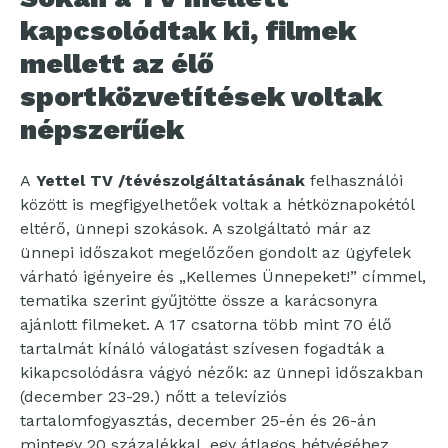
kapcsolódtak ki, filmek
mellett az élő
sportközvetítések voltak
népszerűek
A
Yettel TV /tévészolgáltatásának
felhasználói
között is megfigyelhetőek voltak a hétköznapokétól
eltérő, ünnepi szokások. A szolgáltató már az
ünnepi időszakot megelőzően gondolt az ügyfelek
várható igényeire és „Kellemes Ünnepeket!” címmel,
tematika szerint gyűjtötte össze a karácsonyra
ajánlott filmeket. A 17 csatorna több mint 70 élő
tartalmát kínáló válogatást szívesen fogadták a
kikapcsolódásra vágyó nézők: az ünnepi időszakban
(december 23-29.) nőtt a televíziós
tartalomfogyasztás, december 25-én és 26-án
mintegy 20 százalékkal, egy átlagos hétvégéhez