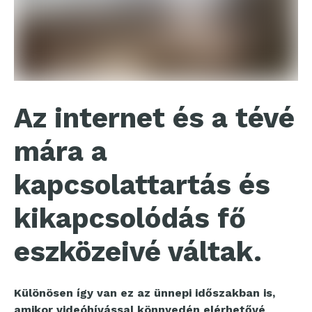
Az internet és a tévé
mára a
kapcsolattartás és
kikapcsolódás fő
eszközeivé váltak.
Különösen így van ez az ünnepi időszakban is,
amikor videóhívással könnyedén elérhetővé