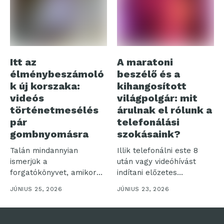
Itt az
A maratoni
élménybeszámoló
beszélő és a
k új korszaka:
kihangosított
videós
világpolgár: mit
történetmesélés
árulnak el rólunk a
pár
telefonálási
gombnyomásra
szokásaink?
Talán mindannyian
Illik telefonálni este 8
ismerjük a
után vagy videóhívást
forgatókönyvet, amikor
indítani előzetes
egy felejthetetlen
bejelentés nélkül? Bár...
JÚNIUS 25, 2026
JÚNIUS 23, 2026
utazásról hazatérve több
száz...