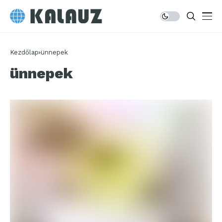
Kezdőlap
ünnepek
ünnepek