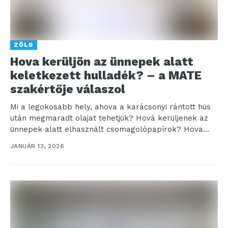
ZÖLD
Hova kerüljön az ünnepek alatt
keletkezett hulladék? – a MATE
szakértője válaszol
Mi a legokosabb hely, ahova a karácsonyi rántott hús
után megmaradt olajat tehetjük? Hová kerüljenek az
ünnepek alatt elhasznált csomagolópapírok? Hova
dobjuk a...
JANUÁR 13, 2026