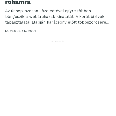
rohamra
Az ünnepi szezon közeledtével egyre többen
böngészik a webáruházak kínálatát. A korábbi évek
tapasztalatai alapján karácsony előtt többszörösére
emelkedik a rendelések mennyisége, különösen...
NOVEMBER 5, 2024
HIRDETÉS