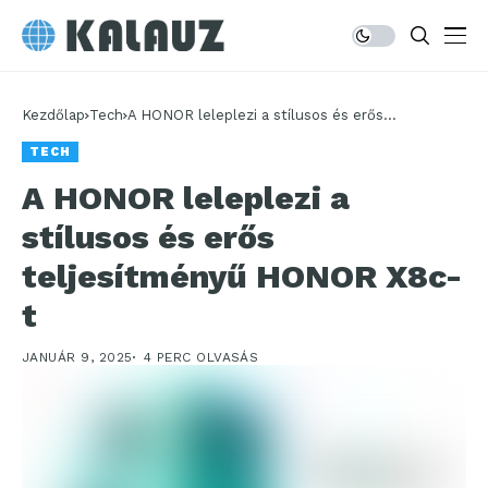
Kezdőlap
Tech
A HONOR leleplezi a stílusos és erős
teljesítményű HONOR X8c-t
TECH
A HONOR leleplezi a
stílusos és erős
teljesítményű HONOR X8c-
t
JANUÁR 9, 2025
4 PERC OLVASÁS