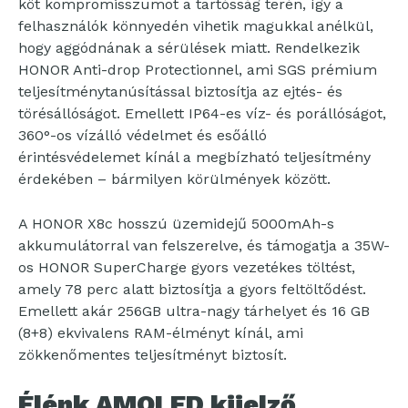
köt kompromisszumot a tartósság terén, így a
felhasználók könnyedén vihetik magukkal anélkül,
hogy aggódnának a sérülések miatt. Rendelkezik
HONOR Anti-drop Protectionnel, ami SGS prémium
teljesítménytanúsítással biztosítja az ejtés- és
törésállóságot. Emellett IP64-es víz- és porállóságot,
360°-os vízálló védelmet és esőálló
érintésvédelemet kínál a megbízható teljesítmény
érdekében – bármilyen körülmények között.
A HONOR X8c hosszú üzemidejű 5000mAh-s
akkumulátorral van felszerelve, és támogatja a 35W-
os HONOR SuperCharge gyors vezetékes töltést,
amely 78 perc alatt biztosítja a gyors feltöltődést.
Emellett akár 256GB ultra-nagy tárhelyet és 16 GB
(8+8) ekvivalens RAM-élményt kínál, ami
zökkenőmentes teljesítményt biztosít.
Élénk AMOLED kijelző