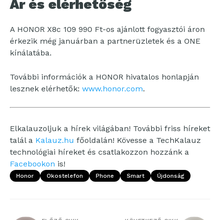
Ár és elérhetőség
A HONOR X8c 109 990 Ft-os ajánlott fogyasztói áron
érkezik még januárban a partnerüzletek és a ONE
kínálatába.
További információk a HONOR hivatalos honlapján
lesznek elérhetők:
www.honor.com
.
Elkalauzoljuk a hírek világában! További friss híreket
talál a
Kalauz.hu
főoldalán! Kövesse a TechKalauz
technológiai híreket és csatlakozzon hozzánk a
Facebookon
is!
Honor
Okostelefon
Phone
Smart
Újdonság