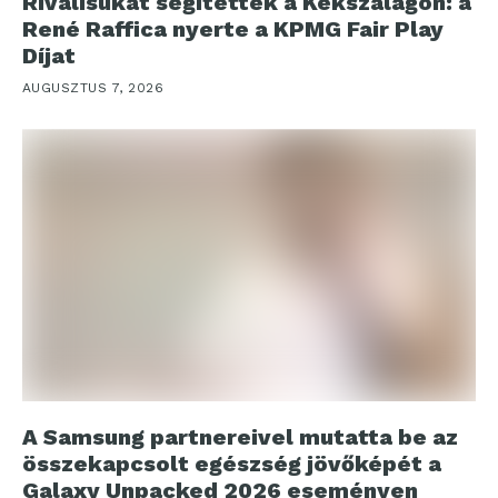
Riválisukat segítették a Kékszalagon: a
René Raffica nyerte a KPMG Fair Play
Díjat
AUGUSZTUS 7, 2026
A Samsung partnereivel mutatta be az
összekapcsolt egészség jövőképét a
Galaxy Unpacked 2026 eseményen