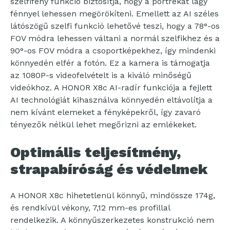
szelfifény funkció biztosítja, hogy a portrékat lágy
fénnyel lehessen megörökíteni. Emellett az AI széles
látószögű szelfi funkció lehetővé teszi, hogy a 78°-os
FOV módra lehessen váltani a normál szelfikhez és a
90°-os FOV módra a csoportképekhez, így mindenki
könnyedén elfér a fotón. Ez a kamera is támogatja
az 1080P-s videofelvételt is a kiváló minőségű
videókhoz. A HONOR X8c AI-radír funkciója a fejlett
AI technológiát kihasználva könnyedén eltávolítja a
nem kívánt elemeket a fényképekről, így zavaró
tényezők nélkül lehet megőrizni az emlékeket.
Optimális teljesítmény,
strapabíróság és védelmek
A HONOR X8c hihetetlenül könnyű, mindössze 174g,
és rendkívül vékony, 7,12 mm-es profillal
rendelkezik. A könnyűszerkezetes konstrukció nem