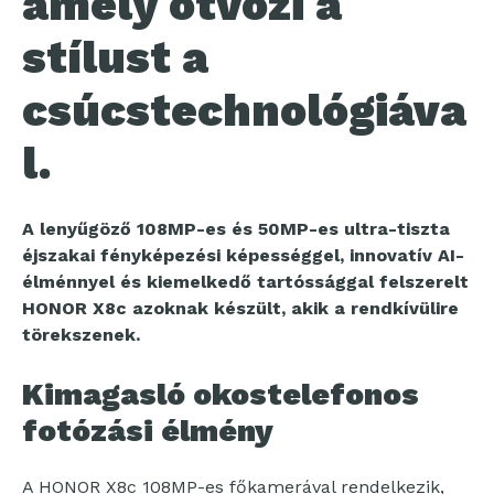
amely ötvözi a
stílust a
csúcstechnológiáva
l.
A lenyűgöző 108MP-es és 50MP-es ultra-tiszta
éjszakai fényképezési képességgel, innovatív AI-
élménnyel és kiemelkedő tartóssággal felszerelt
HONOR X8c azoknak készült, akik a rendkívülire
törekszenek.
Kimagasló okostelefonos
fotózási élmény
A HONOR X8c 108MP-es főkamerával rendelkezik,