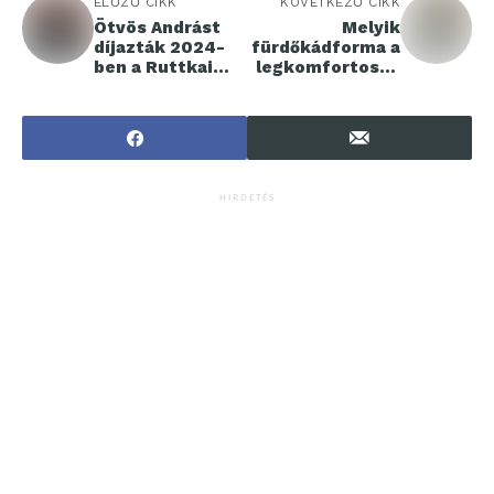
ELŐZŐ CIKK
KÖVETKEZŐ CIKK
Ötvös Andrást
Melyik
díjazták 2024-
fürdőkádforma a
ben a Ruttkai
legkomfortosab
Éva-
b?
emlékgyűrűvel
HIRDETÉS