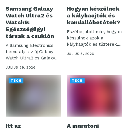
Samsung Galaxy
Hogyan készülnek
Watch Ultra2 és
a kályhaajtók és
Watch9:
kandallóbetétek?
Egészségügyi
Eszébe jutott már, hogyan
társak a csuklón
készülnek azok a
kályhaajtók és tűzterek,
A Samsung Electronics
amelyek otthonaink...
bemutatja az új Galaxy
JÚLIUS 5, 2026
Watch Ultra2 és Galaxy
Watch9...
JÚLIUS 29, 2026
TECH
TECH
Itt az
A maratoni