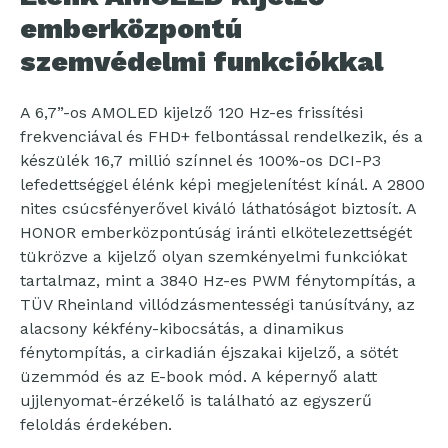
emberközpontú
szemvédelmi funkciókkal
A 6,7”-os AMOLED kijelző 120 Hz-es frissítési
frekvenciával és FHD+ felbontással rendelkezik, és a
készülék 16,7 millió színnel és 100%-os DCI-P3
lefedettséggel élénk képi megjelenítést kínál. A 2800
nites csúcsfényerővel kiváló láthatóságot biztosít. A
HONOR emberközpontúság iránti elkötelezettségét
tükrözve a kijelző olyan szemkényelmi funkciókat
tartalmaz, mint a 3840 Hz-es PWM fénytompítás, a
TÜV Rheinland villódzásmentességi tanúsítvány, az
alacsony kékfény-kibocsátás, a dinamikus
fénytompítás, a cirkadián éjszakai kijelző, a sötét
üzemmód és az E-book mód. A képernyő alatt
ujjlenyomat-érzékelő is található az egyszerű
feloldás érdekében.