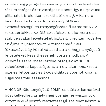
amely még gyenge fényviszonyok között is kivételes
részletességet és tisztaságot biztosít, így az éjszakai
pillanatok is élénken örökíthetők meg. A kamera
beállítása tartalmaz továbbá egy 5MP-es
széleslátószögű és mélységérzékelő kamerát f/2.2
rekeszértékkel. Az OIS-szel felszerelt kamera éles,
stabil éjszakai felvételeket biztosít, precízen rögzítve
az éjszakai jeleneteket. A felhasználók két
fókusztávolság közül választhatnak, hogy lenyűgöző
felvételeket készíthessenek portré módban. A
videózás szerelmesei értékelni fogják az 1080P
videofelvételi képességet is, amely akár 1080×1920
pixeles felbontást és 8x-os digitális zoomot kínál a
rugalmas fókuszáláshoz.
A HONOR X8c lenyűgöző 50MP-es előlapi kamerával
büszkélkedhet, amely még gyenge fényviszonyok
között is elképesztő részletességű szelfiket készít. A