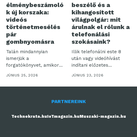
élménybeszámoló
beszélő és a
k új korszaka:
kihangosított
videós
világpolgár: mit
történetmesélés
árulnak el rólunk a
pár
telefonálási
gombnyomásra
szokásaink?
Talán mindannyian
Illik telefonálni este 8
ismerjük a
után vagy videóhívást
forgatókönyvet, amikor
indítani előzetes
egy felejthetetlen
bejelentés nélkül? Bár...
JÚNIUS 25, 2026
JÚNIUS 23, 2026
utazásról hazatérve több
száz...
PARTNEREINK
Technokrata.hu
IoTmagazin.hu
Muszaki-magazin.hu