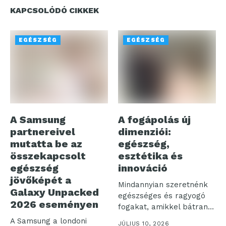
KAPCSOLÓDÓ CIKKEK
EGÉSZSÉG
EGÉSZSÉG
A Samsung
A fogápolás új
partnereivel
dimenziói:
mutatta be az
egészség,
összekapcsolt
esztétika és
egészség
innováció
jövőképét a
Mindannyian szeretnénk
Galaxy Unpacked
egészséges és ragyogó
2026 eseményen
fogakat, amikkel bátran
mosolyoghatunk a világra.
A Samsung a londoni
JÚLIUS 10, 2026