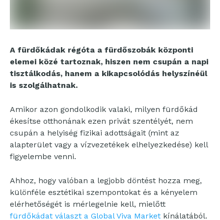
A fürdőkádak régóta a fürdőszobák központi
elemei közé tartoznak, hiszen nem csupán a napi
tisztálkodás, hanem a kikapcsolódás helyszínéül
is szolgálhatnak.
Amikor azon gondolkodik valaki, milyen fürdőkád
ékesítse otthonának ezen privát szentélyét, nem
csupán a helyiség fizikai adottságait (mint az
alapterület vagy a vízvezetékek elhelyezkedése) kell
figyelembe venni.
Ahhoz, hogy valóban a legjobb döntést hozza meg,
különféle esztétikai szempontokat és a kényelem
elérhetőségét is mérlegelnie kell, mielőtt
fürdőkádat választ a Global Viva Market
kínálatából.