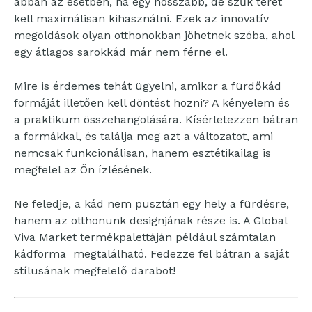
abban az esetben, ha egy hosszabb, de szűk teret
kell maximálisan kihasználni. Ezek az innovatív
megoldások olyan otthonokban jöhetnek szóba, ahol
egy átlagos sarokkád már nem férne el.
Mire is érdemes tehát ügyelni, amikor a fürdőkád
formáját illetően kell döntést hozni? A kényelem és
a praktikum összehangolására. Kísérletezzen bátran
a formákkal, és találja meg azt a változatot, ami
nemcsak funkcionálisan, hanem esztétikailag is
megfelel az Ön ízlésének.
Ne feledje, a kád nem pusztán egy hely a fürdésre,
hanem az otthonunk designjának része is. A Global
Viva Market termékpalettáján például számtalan
kádforma megtalálható. Fedezze fel bátran a saját
stílusának megfelelő darabot!