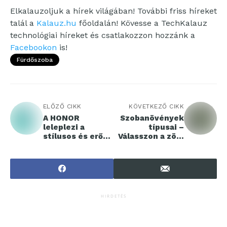
Elkalauzoljuk a hírek világában! További friss híreket
talál a
Kalauz.hu
főoldalán! Kövesse a TechKalauz
technológiai híreket és csatlakozzon hozzánk a
Facebookon
is!
Fürdőszoba
ELŐZŐ CIKK
KÖVETKEZŐ CIKK
A HONOR
Szobanövények
leleplezi a
típusai –
stílusos és erős
Válasszon a zöld
teljesítményű
világ
HONOR X8c-t
sokszínűségéből!
HIRDETÉS