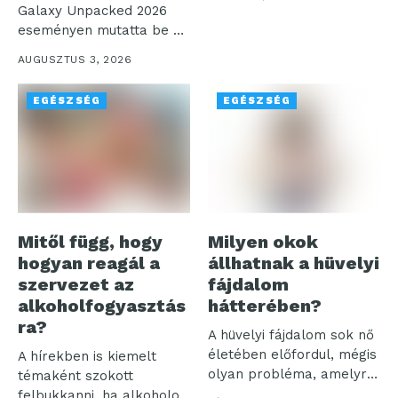
Az...
Galaxy Unpacked 2026
eseményen mutatta be a
digitális...
AUGUSZTUS 3, 2026
EGÉSZSÉG
EGÉSZSÉG
Mitől függ, hogy
Milyen okok
hogyan reagál a
állhatnak a hüvelyi
szervezet az
fájdalom
alkoholfogyasztás
hátterében?
ra?
A hüvelyi fájdalom sok nő
életében előfordul, mégis
A hírekben is kiemelt
olyan probléma, amelyről
témaként szokott
sokan...
felbukkanni, ha alkoholos