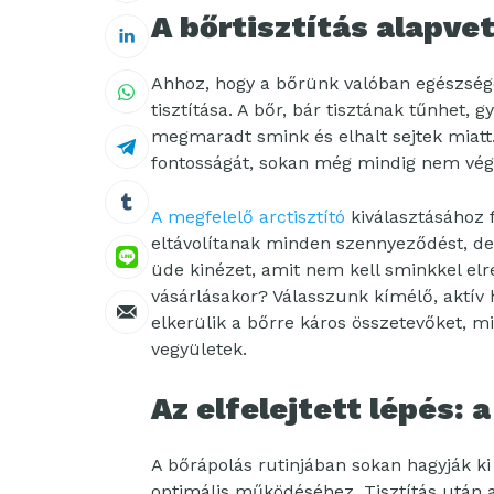
A bőrtisztítás alapve
Ahhoz, hogy a bőrünk valóban egészsége
tisztítása. A bőr, bár tisztának tűnhet,
megmaradt smink és elhalt sejtek miatt.
fontosságát, sokan még mindig nem végez
A megfelelő arctisztító
kiválasztásához 
eltávolítanak minden szennyeződést, de 
üde kinézet, amit nem kell sminkkel elre
vásárlásakor? Válasszunk kímélő, aktí
elkerülik a bőrre káros összetevőket, mi
vegyületek.
Az elfelejtett lépés: a
A bőrápolás rutinjában sokan hagyják ki
optimális működéséhez. Tisztítás után a