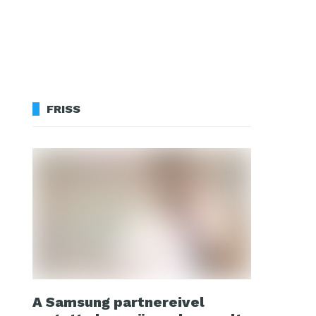
FRISS
A Samsung partnereivel