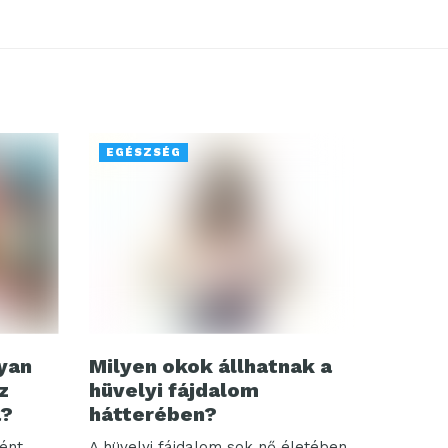
EGÉSZSÉG
gyan
Milyen okok állhatnak a
z
hüvelyi fájdalom
a?
hátterében?
ént
A hüvelyi fájdalom sok nő életében