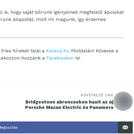
 is, hogy saját bőrünk igényeinek megfelelő ápolókat
őrünk állapotát, mint mi magunk, így érdemes
friss híreket talál a
Kalauz.hu
főoldalán! Kövesse a
tlakozzon hozzánk a
Facebookon
is!
KÖVETKEZŐ CIKK
Bridgestone abroncsokon hasít az új
Porsche Macan Electric és Panamera
Megosztás