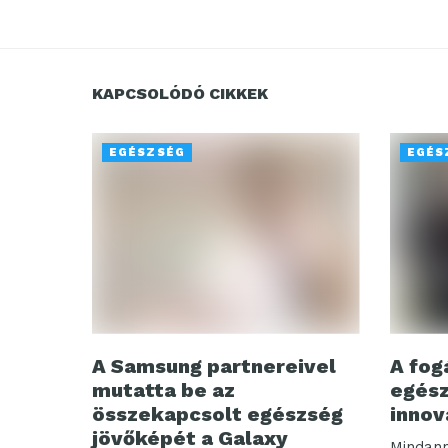
KAPCSOLÓDÓ CIKKEK
EGÉSZSÉG
EGÉS
A Samsung partnereivel
A fog
mutatta be az
egész
összekapcsolt egészség
innov
jövőképét a Galaxy
Mindann