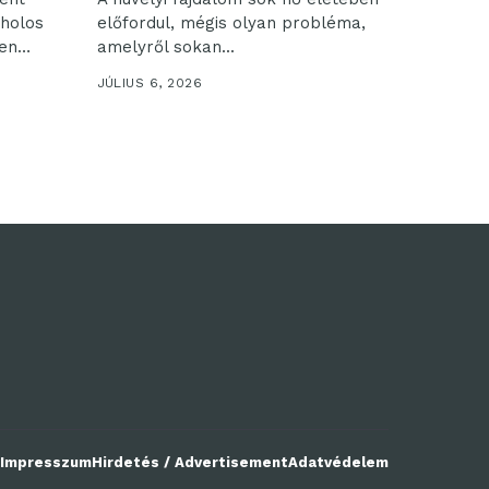
oholos
előfordul, mégis olyan probléma,
en
amelyről sokan...
JÚLIUS 6, 2026
 Impresszum
Hirdetés / Advertisement
Adatvédelem