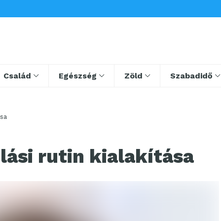
Család
Egészség
Zöld
Szabadidő
ása
ási rutin kialakítása