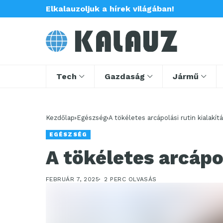
Elkalauzoljuk a hírek világában!
Tech
Gazdaság
Jármű
Kezdőlap
Egészség
A tökéletes arcápolási rutin kialakít
EGÉSZSÉG
A tökéletes arcápol
FEBRUÁR 7, 2025
2 PERC OLVASÁS