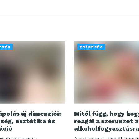
ZSÉG
EGÉSZSÉG
ápolás új dimenziói:
Mitől függ, hogy ho
ség, esztétika és
reagál a szervezet a
áció
alkoholfogyasztásr
yian szeretnénk
A hírekben is kiemelt témak