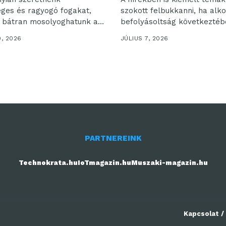
ges és ragyogó fogakat,
szokott felbukkanni, ha alk
 bátran mosolyoghatunk a
befolyásoltság következtéb
Az...
történik...
0, 2026
JÚLIUS 7, 2026
PARTNEREINK
Technokrata.hu
IoTmagazin.hu
Muszaki-magazin.hu
Kapcsolat /