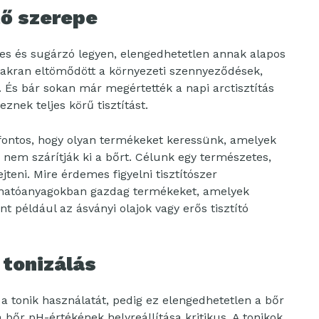
tő szerepe
s és sugárzó legyen, elengedhetetlen annak alapos
 gyakran eltömődött a környezeti szennyeződések,
 És bár sokan már megértették a napi arctisztítás
nek teljes körű tisztítást.
fontos, hogy olyan termékeket keressünk, amelyek
nem szárítják ki a bőrt. Célunk egy természetes,
jteni. Mire érdemes figyelni tisztítószer
v hatóanyagokban gazdag termékeket, amelyek
nt például az ásványi olajok vagy erős tisztító
 tonizálás
 a tonik használatát, pedig ez elengedhetetlen a bőr
 bőr pH-értékének helyreállítása kritikus. A tonikok