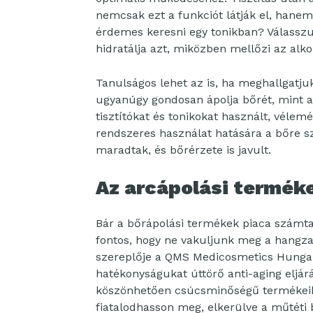
nemcsak ezt a funkciót látják el, hanem
érdemes keresni egy tonikban? Válasszun
hidratálja azt, miközben mellőzi az alko
Tanulságos lehet az is, ha meghallgatjuk
ugyanúgy gondosan ápolja bőrét, mint a 
tisztítókat és tonikokat használt, vélemé
rendszeres használat hatására a bőre sz
maradtak, és bőrérzete is javult.
Az arcápolási terméke
Bár a bőrápolási termékek piaca számtal
fontos, hogy ne vakuljunk meg a hangz
szereplője a QMS Medicosmetics Hungar
hatékonyságukat úttörő anti-aging eljár
köszönhetően csúcsminőségű termékeikk
fiatalodhasson meg, elkerülve a műtéti