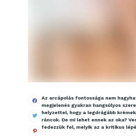
Az arcápolás fontossága nem hagyható
megjelenés gyakran hangsúlyos szerep
helyzettel, hogy a legdrágább krémek
ráncok. De mi lehet ennek az oka? Ves
fedezzük fel, melyik az a kritikus lép