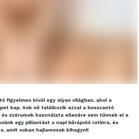
 figyelmen kívül egy olyan világban, ahol a
et kap. Sok nő találkozik azzal a bosszantó
 és szérumok használata ellenére sem tűnnek el a
sünk egy pillantást a napi bőrápoló rutinra, és
és, amit sokan hajlamosak kihagyni!