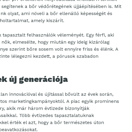
 segítenek a bőr védőrétegének újjáépítésében is. Mit
k olyat, ami növeli a bőr ellenálló képességét és
holtartalmat, amely kiszárít.
 tapasztalt felhasználók véleményét. Egy férfi, aki
nők, elmesélte, hogy miután egy ideig kizárólag
nye szerint bőre sosem volt ennyire friss és élénk. A
inte lélegezni kezdett, a pórusok szabadon
k új generációja
an innovációval és újítással bővült az évek során,
atos marketingkampányoktól. A piac egyik prominens
y, akik már három évtizede bizonyítják
ásaikkal. Több évtizedes tapasztalatuknak
el érték el azt, hogy a bőr természetes úton
 beavatkozásokat.