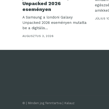
Unpacked 2026
egészsé
eseményen
amikkel
világra. 
A Samsung a londoni Galaxy
JÚLIUS 1
Unpacked 2026 eseményen mutatta
be a digitális...
AUGUSZTUS 3, 2026
© | Minden jog fenntartva | Kalauz